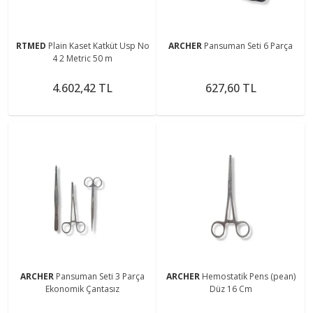
RTMED
Plain Kaset Katküt Usp No
ARCHER
Pansuman Seti 6 Parça
4 2 Metric 50 m
4.602,42 TL
627,60 TL
ARCHER
Pansuman Seti 3 Parça
ARCHER
Hemostatik Pens (pean)
Ekonomik Çantasız
Düz 16 Cm