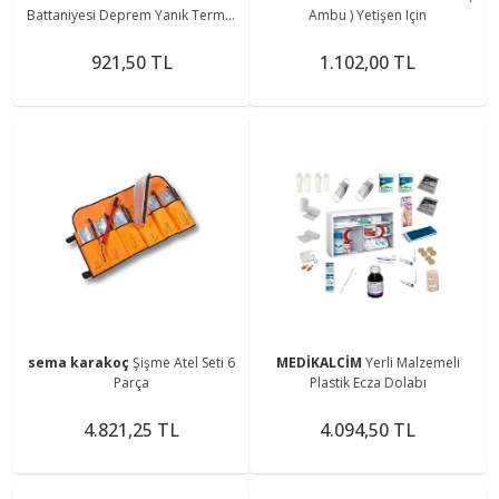
Battaniyesi Deprem Yanık Termal
Ambu ) Yetişen Için
Battaniye Nem Ve Soğuktan
Koruma Su Geçirmez
921,50 TL
1.102,00 TL
sema karakoç
Şişme Atel Seti 6
MEDİKALCİM
Yerli Malzemeli
Parça
Plastik Ecza Dolabı
4.821,25 TL
4.094,50 TL