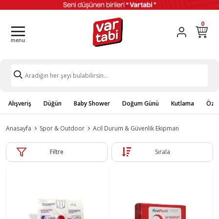
0
Alışveriş
Düğün
Baby Shower
Doğum Günü
Kutlama
Özel
Anasayfa
Spor & Outdoor
Acil Durum & Güvenlik Ekipman
Filtre
Sırala