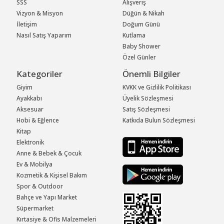
SSS
Alışveriş
Vizyon & Misyon
Düğün & Nikah
İletişim
Doğum Günü
Nasıl Satış Yaparım
Kutlama
Baby Shower
Özel Günler
Kategoriler
Önemli Bilgiler
Giyim
KVKK ve Gizlilik Politikası
Ayakkabı
Üyelik Sözleşmesi
Aksesuar
Satış Sözleşmesi
Hobi & Eğlence
Katkıda Bulun Sözleşmesi
Kitap
Elektronik
Anne & Bebek & Çocuk
Ev & Mobilya
Kozmetik & Kişisel Bakım
Spor & Outdoor
Bahçe ve Yapı Market
Süpermarket
Kırtasiye & Ofis Malzemeleri