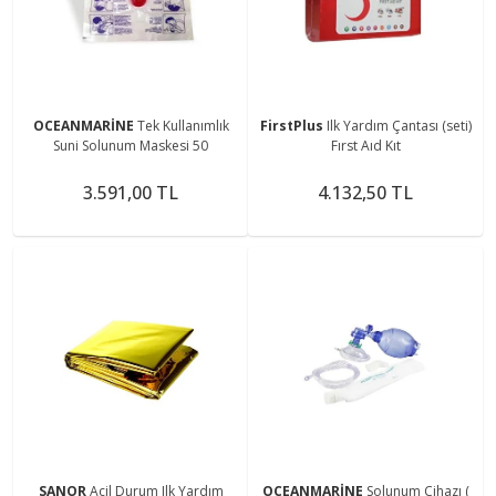
OCEANMARİNE
Tek Kullanımlık
FirstPlus
Ilk Yardım Çantası (seti)
Suni Solunum Maskesi 50
Fırst Aıd Kıt
3.591,00 TL
4.132,50 TL
SANOR
Acil Durum Ilk Yardım
OCEANMARİNE
Solunum Cihazı (