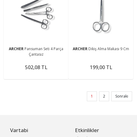
ARCHER
Pansuman Seti 4 Parça
ARCHER
Dikiş Alma Makası 9 Cm
Çantasız
502,08 TL
199,00 TL
1
2
Sonraki
Vartabi
Etkinlikler