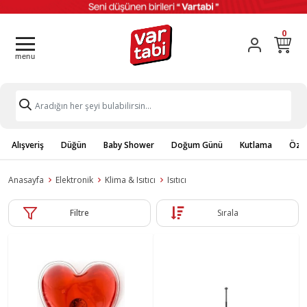
0
Alışveriş
Düğün
Baby Shower
Doğum Günü
Kutlama
Özel
Anasayfa
Elektronik
Klima & Isıtıcı
Isıtıcı
Filtre
Sırala