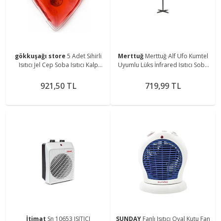
gökkuşağı store
5 Adet Sihirli
Merttuğ
Merttuğ Alf Ufo Kumtel
Isıtıcı Jel Cep Soba Isıtıcı Kalp
Uyumlu Lüks İnfrared Isıtıcı Soba
Şekilli El Cep Isıtma
Ayağı
921,50 TL
719,99 TL
İtimat
Sn 10653 ISITICI
SUNDAY
Fanlı Isıtıcı Oval Kutu Fan