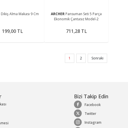
R
Dikiş Alma Makası 9 Cm
ARCHER
Pansuman Seti 5 Parça
Ekonomik Çantasız Model-2
199,00 TL
711,28 TL
1
2
Sonraki
r
Bizi Takip Edin
ikası
Facebook
Twitter
Instagram
şmesi