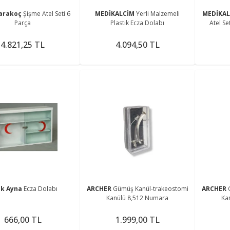
arakoç
Şişme Atel Seti 6
MEDİKALCİM
Yerli Malzemeli
MEDİKA
Parça
Plastik Ecza Dolabı
Atel Se
Çan
4.821,25 TL
4.094,50 TL
ik Ayna
Ecza Dolabı
ARCHER
Gümüş Kanül-trakeostomi
ARCHER
Kanülü 8,512 Numara
Ka
666,00 TL
1.999,00 TL