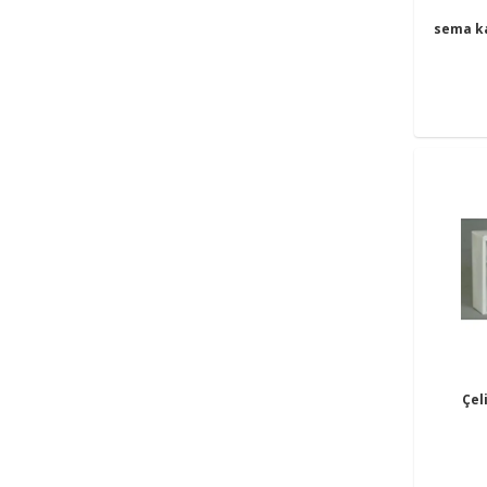
sema k
Çel