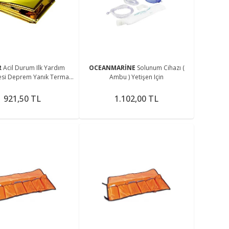
me
R
Acil Durum Ilk Yardım
OCEANMARİNE
Solunum Cihazı (
esi Deprem Yanık Termal
Ambu ) Yetişen Için
 Nem Ve Soğuktan Koruma
Su Geçirmez
921,50 TL
1.102,00 TL