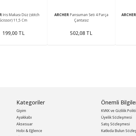
ER
Iris Makası Düz (stitch
ARCHER
Pansuman Seti 4 Parça
ARCHE
Scissor) 11,5 Cm
Çantasız
199,00 TL
502,08 TL
Kategoriler
Önemli Bilgile
Giyim
KVKK ve Gizlilik Polit
Ayakkabı
Üyelik Sözleşmesi
Aksesuar
Satış Sözleşmesi
Hobi & Eğlence
Katkıda Bulun Sözle