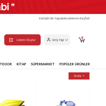
Vartabi'de Yapabileceklerini Keşfet!
0
Listeni Oluştur
Giriş Yap
UTDOOR
KİTAP
SÜPERMARKET
POPÜLER ÜRÜNLER
Sırala