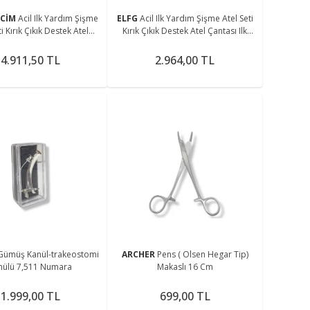
LCİM
Acil Ilk Yardım Şişme
ELFG
Acil Ilk Yardım Şişme Atel Seti
ti Kırık Çıkık Destek Atel
Kırık Çıkık Destek Atel Çantası Ilk
tası Ilk Yardım Ateli
Yardım Ateli
4.911,50 TL
2.964,00 TL
Gümüş Kanül-trakeostomi
ARCHER
Pens ( Olsen Hegar Tip)
nülü 7,511 Numara
Makaslı 16 Cm
1.999,00 TL
699,00 TL