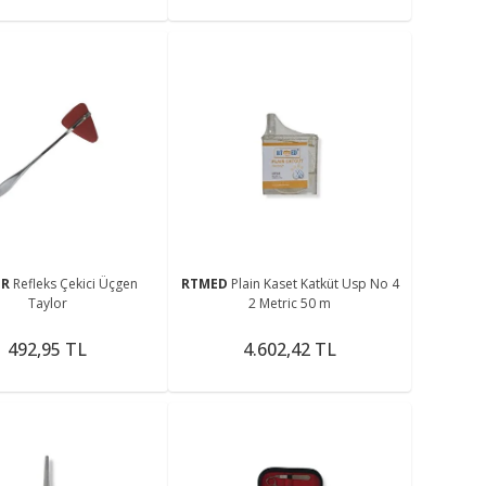
ER
Refleks Çekici Üçgen
RTMED
Plain Kaset Katküt Usp No 4
Taylor
2 Metric 50 m
492,95 TL
4.602,42 TL