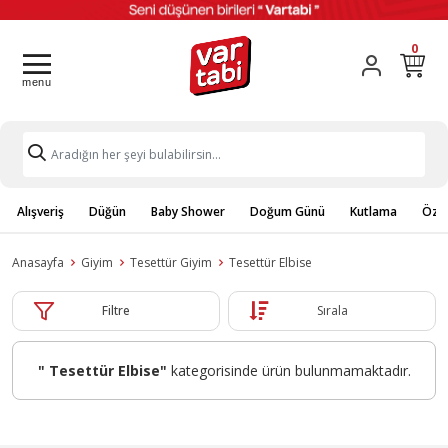
0
Alışveriş
Düğün
Baby Shower
Doğum Günü
Kutlama
Özel
Anasayfa
Giyim
Tesettür Giyim
Tesettür Elbise
Filtre
Sırala
" Tesettür Elbise"
kategorisinde ürün bulunmamaktadır.