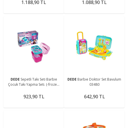
1.188,90 TL
1.088,90 TL
DEDE
Sepetli Takı Seti Barbie
DEDE
Barbıe Doktor Set Bavulum
Çocuk Takı Yapma Seti. (-frozen)
03480
-03660 36
923,90 TL
642,90 TL