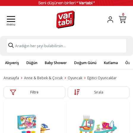
0
Alışveriş
Düğün
Baby Shower
Doğum Günü
Kutlama
Özel
Anasayfa
Anne & Bebek & Çocuk
Oyuncak
Eğitici Oyuncaklar
Filtre
Sırala