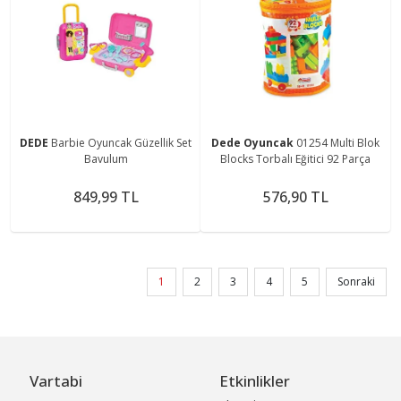
DEDE
Barbie Oyuncak Güzellik Set
Dede Oyuncak
01254 Multi Blok
Bavulum
Blocks Torbalı Eğitici 92 Parça
849,99 TL
576,90 TL
1
2
3
4
5
Sonraki
Vartabi
Etkinlikler