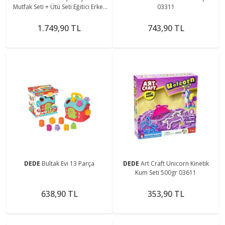
Mutfak Seti + Ütü Seti Eğitici Erkek
03311
Kız Çocuk Oyuncakları
1.749,90 TL
743,90 TL
DEDE
Bultak Evi 13 Parça
DEDE
Art Craft Unicorn Kinetik
Kum Seti 500gr 03611
638,90 TL
353,90 TL