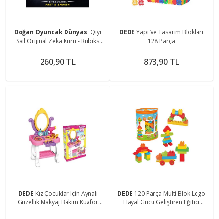
Doğan Oyuncak Dünyası
Qiyi
DEDE
Yapı Ve Tasarım Blokları
Sail Orijinal Zeka Kürü - Rubiks
128 Parça
Küp - Speed Küp - Sabır Küpü
260,90 TL
873,90 TL
DEDE
Kız Çocuklar Için Aynalı
DEDE
120 Parça Multi Blok Lego
Güzellik Makyaj Bakım Kuaför
Hayal Gücü Geliştiren Eğitici
Masası
Oyuncak