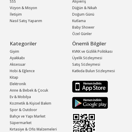
SSS
Alışveriş
Vizyon & Misyon
Düğün & Nikah
İletişim
Doğum Günü
Nasıl Satış Yaparım
Kutlama
Baby Shower
Özel Günler
Kategoriler
Önemli Bilgiler
Giyim
KVKK ve Gizlilik Politikası
Ayakkabı
Üyelik Sözleşmesi
Aksesuar
Satış Sözleşmesi
Hobi & Eğlence
Katkıda Bulun Sözleşmesi
Kitap
Elektronik
Anne & Bebek & Çocuk
Ev & Mobilya
Kozmetik & Kişisel Bakım
Spor & Outdoor
Bahçe ve Yapı Market
Süpermarket
Kırtasiye & Ofis Malzemeleri