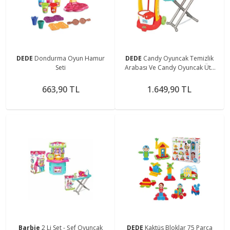
DEDE
Dondurma Oyun Hamur
DEDE
Candy Oyuncak Temizlik
Seti
Arabası Ve Candy Oyuncak Ütü
Masası Eğitici Oyuncak Set
663,90 TL
1.649,90 TL
Barbie
2 Li Set - Şef Oyuncak
DEDE
Kaktüs Bloklar 75 Parça