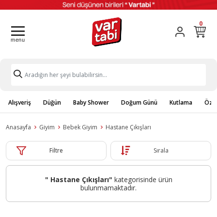
0
Alışveriş
Düğün
Baby Shower
Doğum Günü
Kutlama
Özel
Anasayfa
Giyim
Bebek Giyim
Hastane Çıkışları
Filtre
Sırala
" Hastane Çıkışları"
kategorisinde ürün
bulunmamaktadır.