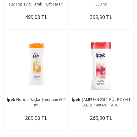
Tüy Toplayıcı Tarak | Çift Taraflı
350 Ml
Temizleme & Bakım Fırçası | Tüy
Alma Aparatı
499,00 TL
399,90 TL
İpek
Normal Saçlar Şampuan 600
İpek
ŞAMPUAN 2Sİ 1 GÜL BOYALI
ml
SAÇLAR 480ML 1 ADET
289,90 TL
269,90 TL