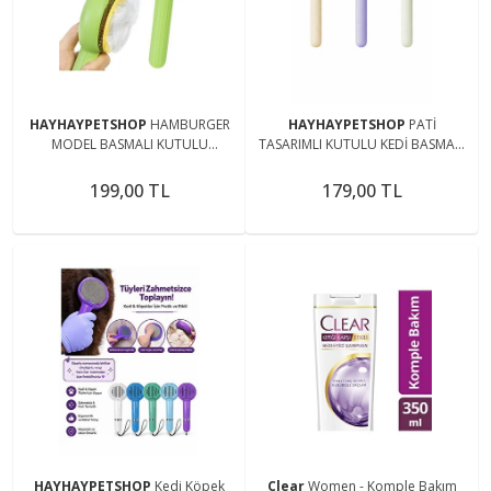
HAYHAYPETSHOP
HAMBURGER
HAYHAYPETSHOP
PATİ
MODEL BASMALI KUTULU
TASARIMLI KUTULU KEDİ BASMALI
BASMALI TARAK KEDİ TARAĞI
TARAK KEDİ TARAĞI FIRÇASI YEŞİL
GREEN
199,00 TL
179,00 TL
HAYHAYPETSHOP
Kedi Köpek
Clear
Women - Komple Bakım