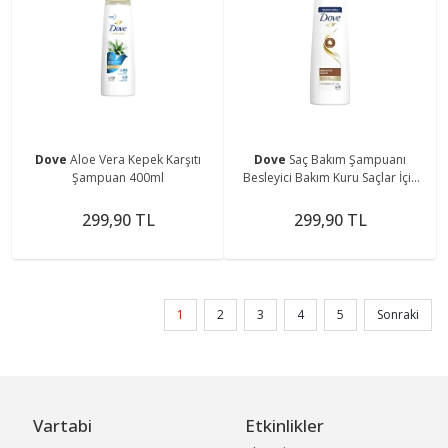
Dove
Aloe Vera Kepek Karşıtı
Dove
Saç Bakım Şampuanı
Şampuan 400ml
Besleyici Bakım Kuru Saçlar İçin
400 ML
299,90 TL
299,90 TL
1
2
3
4
5
Sonraki
Vartabi
Etkinlikler