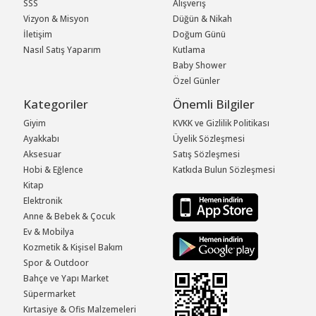
SSS
Alışveriş
Vizyon & Misyon
Düğün & Nikah
İletişim
Doğum Günü
Nasıl Satış Yaparım
Kutlama
Baby Shower
Özel Günler
Kategoriler
Önemli Bilgiler
Giyim
KVKK ve Gizlilik Politikası
Ayakkabı
Üyelik Sözleşmesi
Aksesuar
Satış Sözleşmesi
Hobi & Eğlence
Katkıda Bulun Sözleşmesi
Kitap
Elektronik
Anne & Bebek & Çocuk
Ev & Mobilya
Kozmetik & Kişisel Bakım
Spor & Outdoor
Bahçe ve Yapı Market
Süpermarket
Kırtasiye & Ofis Malzemeleri