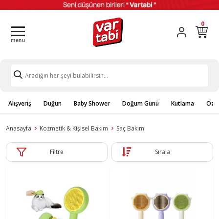
0
Alışveriş
Düğün
Baby Shower
Doğum Günü
Kutlama
Özel
Anasayfa
Kozmetik & Kişisel Bakım
Saç Bakım
Filtre
Sırala