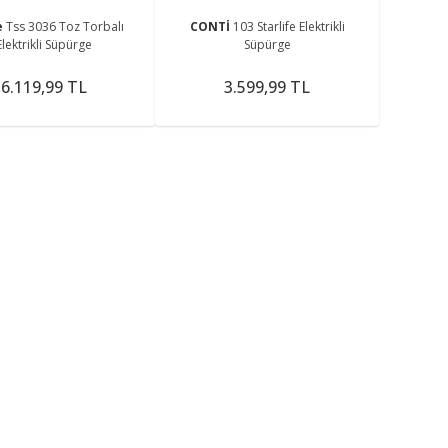
e
Tss 3036 Toz Torbalı
CONTİ
103 Starlife Elektrikli
Elektrikli Süpürge
Süpürge
6.119,99 TL
3.599,99 TL