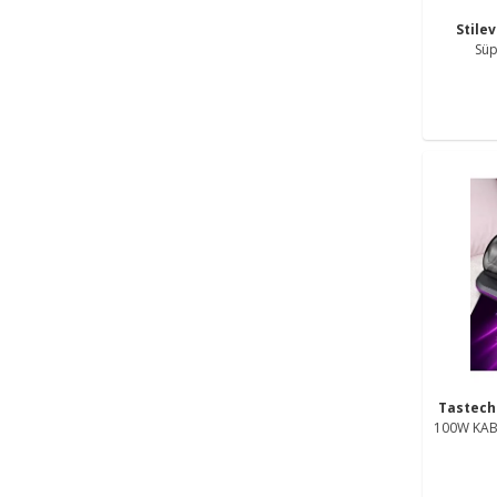
Stile
Süp
Tastec
100W KA
IŞIKLI