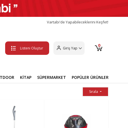
Vartabi'de Yapabileceklerini Keşfet!
0
Listeni Oluştur
Giriş Yap
UTDOOR
KİTAP
SÜPERMARKET
POPÜLER ÜRÜNLER
Sırala