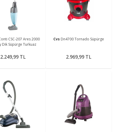
me
Conti CSC-207 Ares 2000
Cvs
Dn4700 Tornado Süpürge
y Dik Süpürge Turkuaz
2.249,99 TL
2.969,99 TL