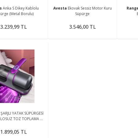
vs
Anka S Dikey Kablolu
Avesta
Ekovak Sessiz Motor Kuru
Rang
ürge (Metal Borulu)
Süpürge
3.239,99 TL
3.546,00 TL
h
ŞARJLI YATAK SÜPÜRGESİ
BLOSUZ TOZ TOPLAMA UV
 AKAR TEMİZLEME CİHAZI
1.899,05 TL