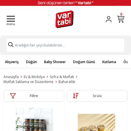
0
Alışveriş
Düğün
Baby Shower
Doğum Günü
Kutlama
Özel
Anasayfa
Ev & Mobilya
Sofra & Mutfak
Mutfak Saklama ve Düzenleme
Baharatlık
Filtre
Sırala