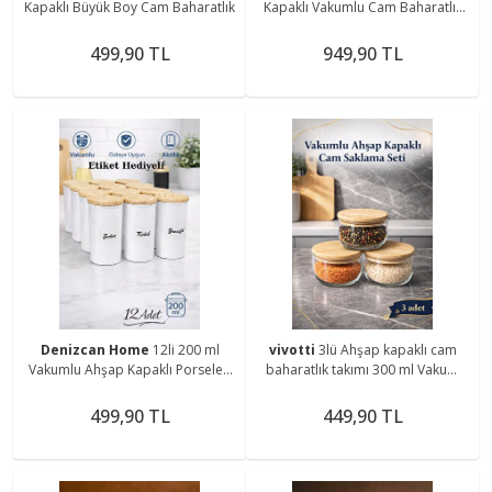
Kapaklı Büyük Boy Cam Baharatlık
Kapaklı Vakumlu Cam Baharatlık
Takımı
499,90 TL
949,90 TL
Denizcan Home
12li 200 ml
vivotti
3lü Ahşap kapaklı cam
Vakumlu Ahşap Kapaklı Porselen
baharatlık takımı 300 ml Vakum
Görünümlü Akrilik Baharatlık
kapaklı (Etiket Hediyeli)
Etiket Hediyeli
499,90 TL
449,90 TL