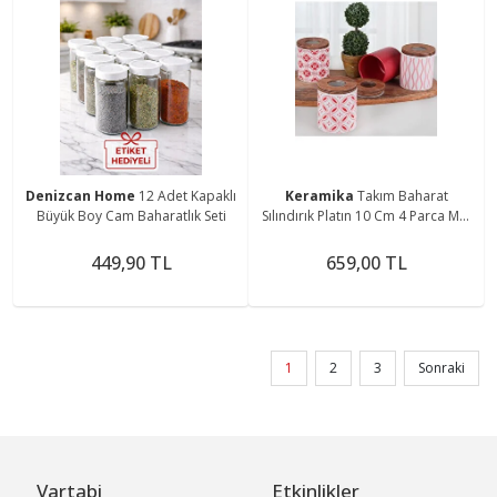
Denizcan Home
12 Adet Kapaklı
Keramika
Takım Baharat
Büyük Boy Cam Baharatlık Seti
Sılındırık Platın 10 Cm 4 Parca Mat
Renklı
449,90 TL
659,00 TL
1
2
3
Sonraki
Vartabi
Etkinlikler