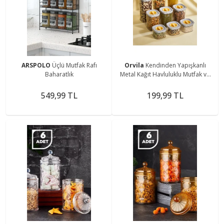
ARSPOLO
Üçlü Mutfak Rafı
Orvila
Kendinden Yapışkanlı
Baharatlık
Metal Kağıt Havluluklu Mutfak ve
Banyo Düzenleyici Organizer -
Siyah
549,99 TL
199,99 TL