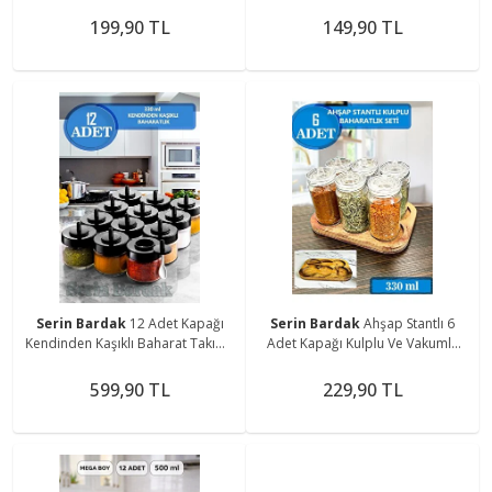
(300 Ml) Cam Kavanoz
300 Ml
199,90 TL
149,90 TL
Serin Bardak
12 Adet Kapağı
Serin Bardak
Ahşap Stantlı 6
Kendinden Kaşıklı Baharat Takımı,
Adet Kapağı Kulplu Ve Vakumlu
300 Ml
Baharat Takımı
599,90 TL
229,90 TL