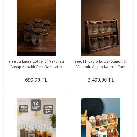
vivotti
Laura Lotus- 6lı Vakumlu
vivotti
Laura Lotus- Standlı 8li
Ahşap Kapaklı Cam Baharatlık
Vakumlu Ahşap Kapaklı Cam
Takımı Saklama Kabı Seti 210 ml
Baharatlık Takımı Saklama Kabı
Seti 210 ml
699,90 TL
3.499,00 TL