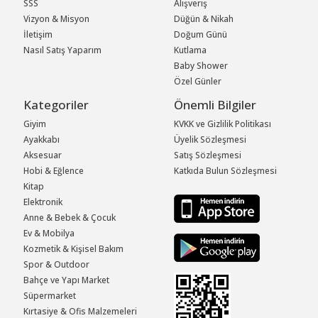
SSS
Alışveriş
Vizyon & Misyon
Düğün & Nikah
İletişim
Doğum Günü
Nasıl Satış Yaparım
Kutlama
Baby Shower
Özel Günler
Kategoriler
Önemli Bilgiler
Giyim
KVKK ve Gizlilik Politikası
Ayakkabı
Üyelik Sözleşmesi
Aksesuar
Satış Sözleşmesi
Hobi & Eğlence
Katkıda Bulun Sözleşmesi
Kitap
Elektronik
Anne & Bebek & Çocuk
Ev & Mobilya
Kozmetik & Kişisel Bakım
Spor & Outdoor
Bahçe ve Yapı Market
Süpermarket
Kırtasiye & Ofis Malzemeleri