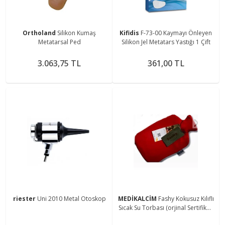
Ortholand
Silikon Kumaş
Kifidis
F-73-00 Kaymayı Önleyen
Metatarsal Ped
Silikon Jel Metatars Yastığı 1 Çift
3.063,75 TL
361,00 TL
riester
Uni 2010 Metal Otoskop
MEDİKALCİM
Fashy Kokusuz Kılıflı
Sıcak Su Torbası (orjinal Sertifikalı
Alman Malı )