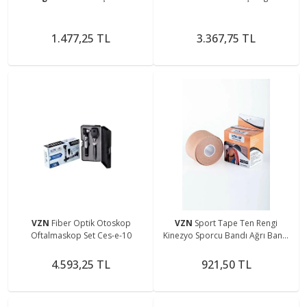
1.477,25 TL
3.367,75 TL
VZN
Fiber Optik Otoskop
VZN
Sport Tape Ten Rengi
Oftalmaskop Set Ces-e-10
Kinezyo Sporcu Bandı Ağrı Bandı
5 Metre X 5 Cm
4.593,25 TL
921,50 TL