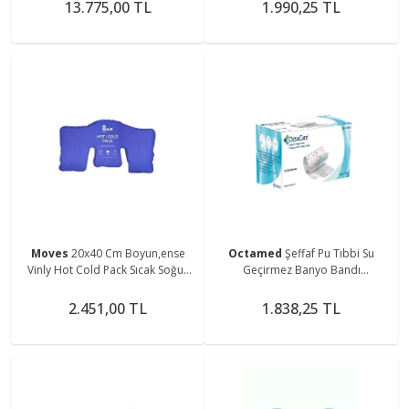
13.775,00 TL
1.990,25 TL
Moves
20x40 Cm Boyun,ense
Octamed
Şeffaf Pu Tıbbi Su
Vinly Hot Cold Pack Sıcak Soğuk
Geçirmez Banyo Bandı
Termojel Paket
10mX15cm
2.451,00 TL
1.838,25 TL