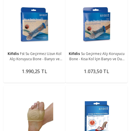
Kifidis
Fst Su Geçirmez Uzun Kol
Kifidis
Su Geçirmez Alçı Koruyucu
Alçı Koruyucu Bone - Banyo ve
Bone - Kısa Kol İçin Banyo ve Duş
Duş İçin Sızdırmaz Kol Bonesi FS-
Bonesi FS-2100
2101
1.990,25 TL
1.073,50 TL