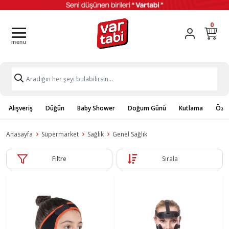
0
Alışveriş
Düğün
Baby Shower
Doğum Günü
Kutlama
Özel
Anasayfa
Süpermarket
Sağlık
Genel Sağlık
Filtre
Sırala