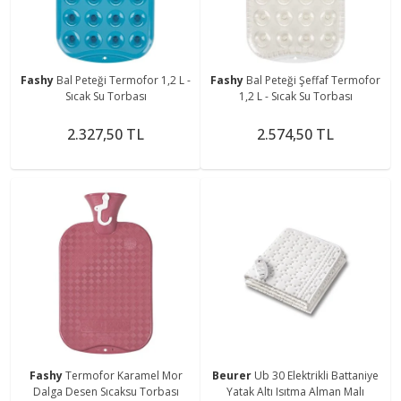
Fashy
Bal Peteği Termofor 1,2 L -
Fashy
Bal Peteği Şeffaf Termofor
Sıcak Su Torbası
1,2 L - Sıcak Su Torbası
2.327,50 TL
2.574,50 TL
Fashy
Termofor Karamel Mor
Beurer
Ub 30 Elektrikli Battaniye
Dalga Desen Sıcaksu Torbası
Yatak Altı Isıtma Alman Malı