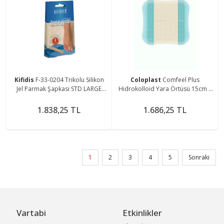
Kifidis
F-33-0204 Trikolu Silikon
Coloplast
Comfeel Plus
Jel Parmak Şapkası STD LARGE
Hidrokolloid Yara Örtüsü 15cm X
20MM
15 Cm 1 Adet
1.838,25 TL
1.686,25 TL
1
2
3
4
5
Sonraki
Vartabi
Etkinlikler