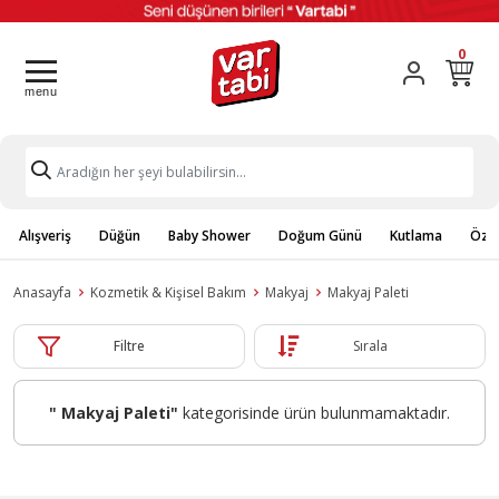
0
Alışveriş
Düğün
Baby Shower
Doğum Günü
Kutlama
Özel
Anasayfa
Kozmetik & Kişisel Bakım
Makyaj
Makyaj Paleti
Filtre
Sırala
" Makyaj Paleti"
kategorisinde ürün bulunmamaktadır.