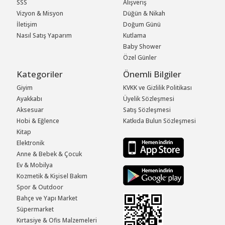
SSS
Alışveriş
Vizyon & Misyon
Düğün & Nikah
İletişim
Doğum Günü
Nasıl Satış Yaparım
Kutlama
Baby Shower
Özel Günler
Kategoriler
Önemli Bilgiler
Giyim
KVKK ve Gizlilik Politikası
Ayakkabı
Üyelik Sözleşmesi
Aksesuar
Satış Sözleşmesi
Hobi & Eğlence
Katkıda Bulun Sözleşmesi
Kitap
Elektronik
Anne & Bebek & Çocuk
Ev & Mobilya
Kozmetik & Kişisel Bakım
Spor & Outdoor
Bahçe ve Yapı Market
Süpermarket
Kırtasiye & Ofis Malzemeleri