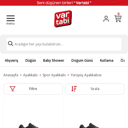
0
Alışveriş
Düğün
Baby Shower
Doğum Günü
Kutlama
Özel
Anasayfa
Ayakkabı
Spor Ayakkabı
Yürüyüş Ayakkabısı
Filtre
Sırala