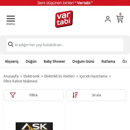
0
Alışveriş
Düğün
Baby Shower
Doğum Günü
Kutlama
Özel
Anasayfa
Elektronik
Elektrikli Ev Aletleri
İçecek Hazırlama
Filtre Kahve Makinesi
Filtre
Sırala