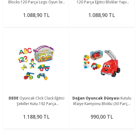
Blocks 120 Parça Lego Oyun Seti
120 Parça Eğitici Bloklar Yapı
01255
Oyuncak Geçmeli Oyuncak
1.088,90 TL
1.088,90 TL
DEDE
Oyuncak Clıck Clack Eğitici
Doğan Oyuncak Dünyası
Kutulu
Şekiller Kutu 192 Parça
Itfaiye Kamyonu Bloklu (30 Parça)
TrendKitabevi
- Yapı Oyuncak Oyuncaklar - Araç
Oyuncakları - Blok Setleri
1.188,90 TL
990,00 TL