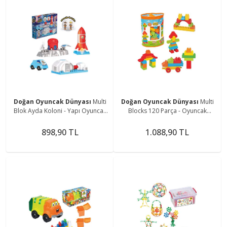
Doğan Oyuncak Dünyası
Multi
Doğan Oyuncak Dünyası
Multi
Blok Ayda Koloni - Yapı Oyuncak
Blocks 120 Parça - Oyuncak
Oyuncaklar - Araç Oyuncakları -
Oyuncaklar - Oyuncakları - Multi
Blok Setleri
Oyuncak - Multi Bloklar
898,90 TL
1.088,90 TL