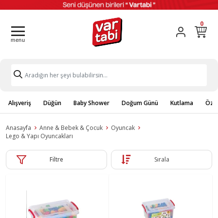
0
Alışveriş
Düğün
Baby Shower
Doğum Günü
Kutlama
Özel
Anasayfa
Anne & Bebek & Çocuk
Oyuncak
Lego & Yapı Oyuncakları
Filtre
Sırala