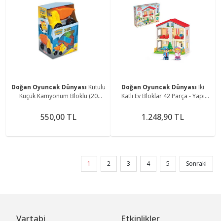
Doğan Oyuncak Dünyası
Kutulu
Doğan Oyuncak Dünyası
Iki
Küçük Kamyonum Bloklu (20
Katlı Ev Bloklar 42 Parça - Yapı
Parça) - Yapı Oyuncak Oyuncaklar
Oyuncak Oyuncaklar - Ev
- Araç Oyuncakları - Blok Setleri
Oyuncakları - Blok Setleri - Ev Seti
550,00 TL
1.248,90 TL
1
2
3
4
5
Sonraki
Vartabi
Etkinlikler