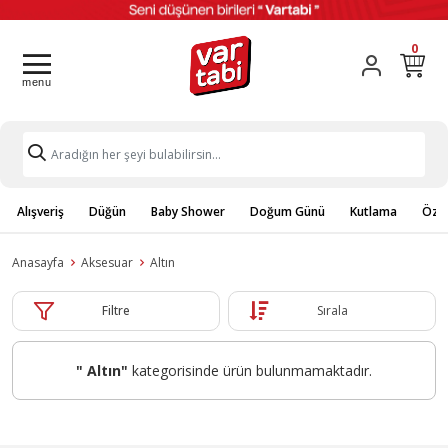
0
Alışveriş
Düğün
Baby Shower
Doğum Günü
Kutlama
Özel
Anasayfa
Aksesuar
Altın
Filtre
Sırala
" Altın"
kategorisinde ürün bulunmamaktadır.