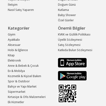
İletişim
Doğum Günü
Nasıl Satış Yaparım
Kutlama
Baby Shower
Özel Günler
Kategoriler
Önemli Bilgiler
Giyim
KVKK ve Gizlilik Politikası
Ayakkabı
Üyelik Sözleşmesi
Aksesuar
Satış Sözleşmesi
Hobi & Eğlence
Katkıda Bulun Sözleşmesi
Kitap
Elektronik
Anne & Bebek & Çocuk
Ev & Mobilya
Kozmetik & Kişisel Bakım
Spor & Outdoor
Bahçe ve Yapı Market
Süpermarket
Kırtasiye & Ofis Malzemeleri
Ek Hizmetler