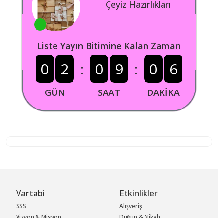
Çeyiz Hazırlıkları
Liste Yayın Bitimine Kalan Zaman
0
2
:
0
9
:
0
6
GÜN
SAAT
DAKİKA
Vartabi
Etkinlikler
SSS
Alışveriş
Vizyon & Misyon
Düğün & Nikah