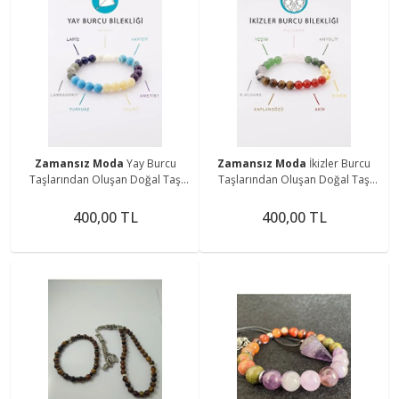
Zamansız Moda
Yay Burcu
Zamansız Moda
İkizler Burcu
Taşlarından Oluşan Doğal Taş
Taşlarından Oluşan Doğal Taş
Bileklik 8 mm Küre Kesim - Burç
Bileklik 8 mm Küre Kesim - Burç
Bilekliği
Bilekliği
400,00 TL
400,00 TL