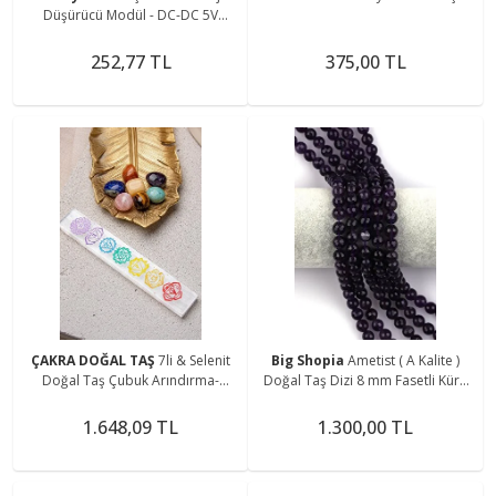
Düşürücü Modül - DC-DC 5V
Çevirici Regülatör (HW-681 Pro)
252,77 TL
375,00 TL
ÇAKRA DOĞAL TAŞ
7li & Selenit
Big Shopia
Ametist ( A Kalite )
Doğal Taş Çubuk Arındırma-
Doğal Taş Dizi 8 mm Fasetli Küre
Şifalandırma Seti
Kesim
1.648,09 TL
1.300,00 TL