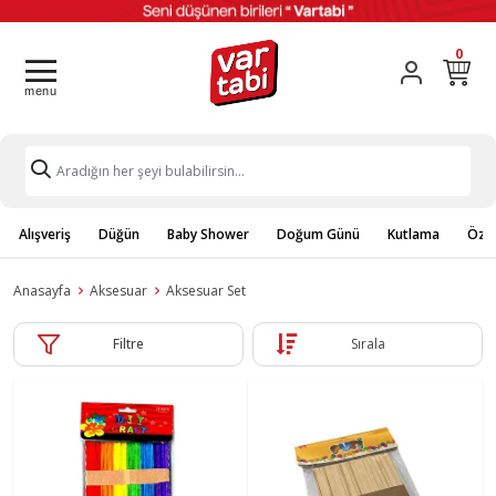
0
Alışveriş
Düğün
Baby Shower
Doğum Günü
Kutlama
Özel
Anasayfa
Aksesuar
Aksesuar Set
Filtre
Sırala