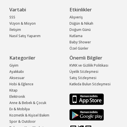
Vartabi
Etkinlikler
SSS
Alışveriş
Vizyon & Misyon
Düğün & Nikah
İletişim
Doğum Günü
Nasıl Satış Yaparım
Kutlama
Baby Shower
Özel Günler
Kategoriler
Önemli Bilgiler
Giyim
KVKK ve Gizlilik Politikası
Ayakkabı
Üyelik Sözleşmesi
Aksesuar
Satış Sözleşmesi
Hobi & Eğlence
Katkıda Bulun Sözleşmesi
Kitap
Elektronik
Anne & Bebek & Çocuk
Ev & Mobilya
Kozmetik & Kişisel Bakım
Spor & Outdoor