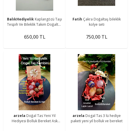
BalıkHediyelik
Kaplangözü Taşı
Fatih
Çakra Doğaltaş bileklik
Tespih Ve Bileklik Takım Doğaltaş
kolye seti
Tespih-bileklik Takım
650,00 TL
750,00 TL
arzela
Doğal Tas Yeni Yil
arzela
Dogal Tas 3 lü hediye
Hediyesi Bolluk Bereket Ask
paketi yeni yil bolluk ve bereket
Kombini 6 lı