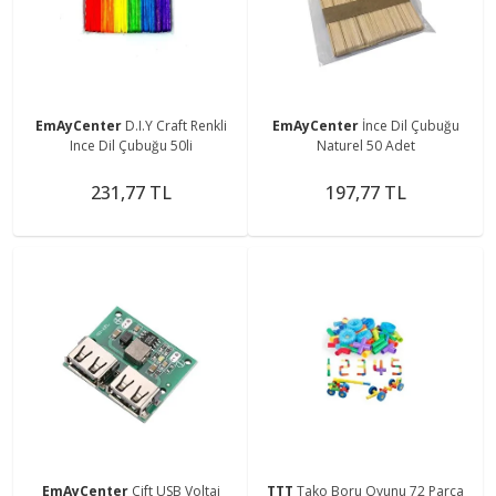
EmAyCenter
D.I.Y Craft Renkli
EmAyCenter
İnce Dil Çubuğu
Ince Dil Çubuğu 50li
Naturel 50 Adet
231,77 TL
197,77 TL
EmAyCenter
Çift USB Voltaj
TTT
Tako Boru Oyunu 72 Parça