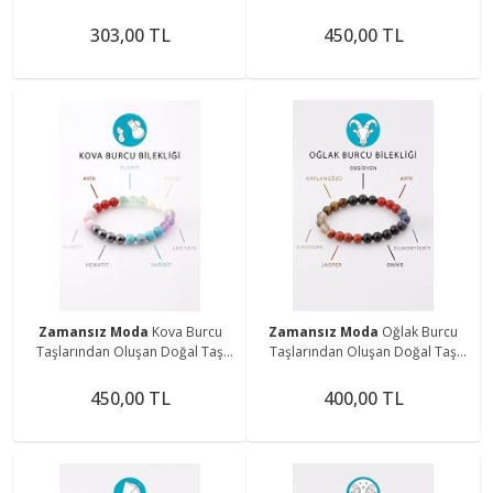
Bileklik 8 mm Küre Kesim - Burç
Bileklik 8 mm Küre Kesim - Burç
Bilekliği
Bilekliği
303,00 TL
450,00 TL
Zamansız Moda
Kova Burcu
Zamansız Moda
Oğlak Burcu
Taşlarından Oluşan Doğal Taş
Taşlarından Oluşan Doğal Taş
Bileklik 8 mm Küre Kesim - Burç
Bileklik 8 mm Küre Kesim - Burç
Bilekliği
Bilekliği
450,00 TL
400,00 TL