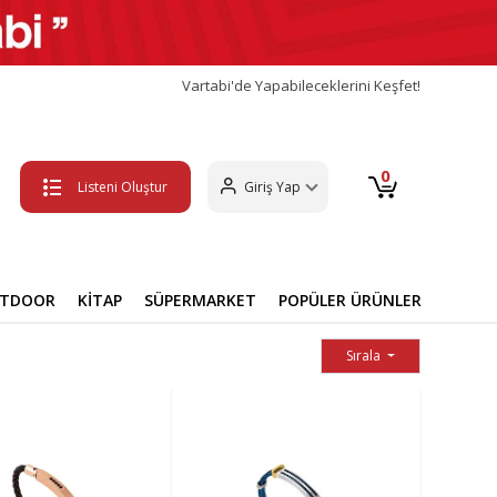
Vartabi'de Yapabileceklerini Keşfet!
0
Listeni Oluştur
Giriş Yap
UTDOOR
KİTAP
SÜPERMARKET
POPÜLER ÜRÜNLER
Sırala