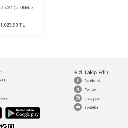
S
Ars055 Çelik Bileklik
1.023,50 TL
r
Bizi Takip Edin
ikası
Facebook
Twitter
Instagram
şmesi
Youtube