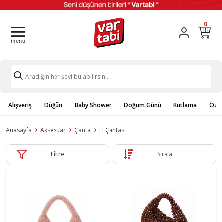
0
Alışveriş
Düğün
Baby Shower
Doğum Günü
Kutlama
Özel
Anasayfa
Aksesuar
Çanta
El Çantası
Filtre
Sırala