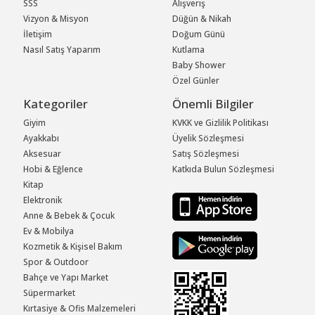
SSS
Alışveriş
Vizyon & Misyon
Düğün & Nikah
İletişim
Doğum Günü
Nasıl Satış Yaparım
Kutlama
Baby Shower
Özel Günler
Kategoriler
Önemli Bilgiler
Giyim
KVKK ve Gizlilik Politikası
Ayakkabı
Üyelik Sözleşmesi
Aksesuar
Satış Sözleşmesi
Hobi & Eğlence
Katkıda Bulun Sözleşmesi
Kitap
Elektronik
Anne & Bebek & Çocuk
Ev & Mobilya
Kozmetik & Kişisel Bakım
Spor & Outdoor
Bahçe ve Yapı Market
Süpermarket
Kırtasiye & Ofis Malzemeleri