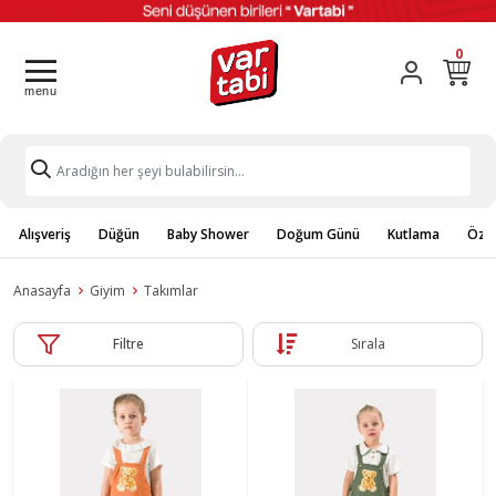
0
Alışveriş
Düğün
Baby Shower
Doğum Günü
Kutlama
Özel
Anasayfa
Giyim
Takımlar
Filtre
Sırala