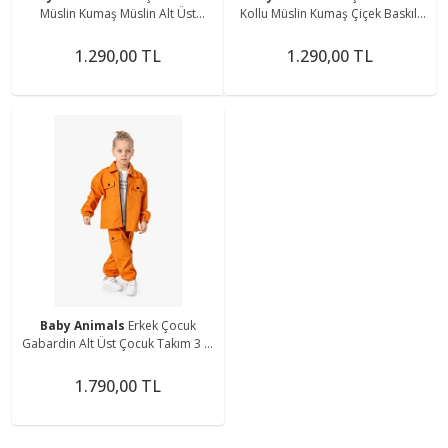
Müslin Kumaş Müslin Alt Üst
Kollu Müslin Kumaş Çiçek Baskılı
Çocuk Takımı
Müslin Alt Üst Bebek Takımı
1.290,00 TL
1.290,00 TL
Baby Animals
Erkek Çocuk
Gabardin Alt Üst Çocuk Takım 3 lü
Takım Pantolon Ceket T-shirt
Çocuk Giyim
1.790,00 TL