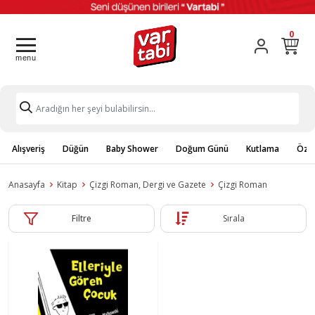
0
Alışveriş
Düğün
Baby Shower
Doğum Günü
Kutlama
Özel
Anasayfa
Kitap
Çizgi Roman, Dergi ve Gazete
Çizgi Roman
Filtre
Sırala