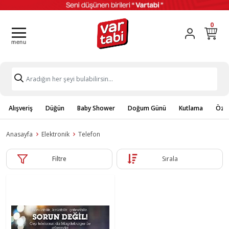
0
Alışveriş
Düğün
Baby Shower
Doğum Günü
Kutlama
Özel
Anasayfa
Elektronik
Telefon
Filtre
Sırala