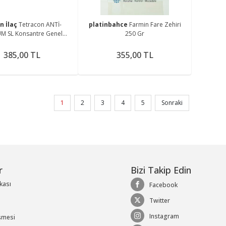
n İlaç
Tetracon ANTİ-
platinbahce
Farmin Fare Zehiri
M SL Konsantre Genel
250 Gr
re Böcek Ilacı 50 ml
385,00 TL
355,00 TL
1
2
3
4
5
Sonraki
r
Bizi Takip Edin
ikası
Facebook
Twitter
Instagram
şmesi