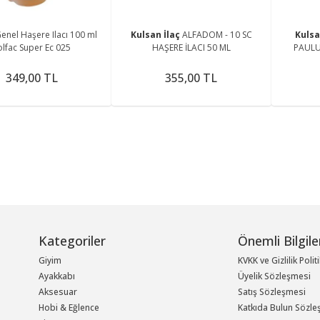
enel Haşere Ilacı 100 ml
Kulsan İlaç
ALFADOM - 10 SC
Kulsa
olfac Super Ec 025
HAŞERE İLACI 50 ML
PAULU
Haşe
349,00 TL
355,00 TL
Kategoriler
Önemli Bilgile
Giyim
KVKK ve Gizlilik Polit
Ayakkabı
Üyelik Sözleşmesi
Aksesuar
Satış Sözleşmesi
Hobi & Eğlence
Katkıda Bulun Sözle