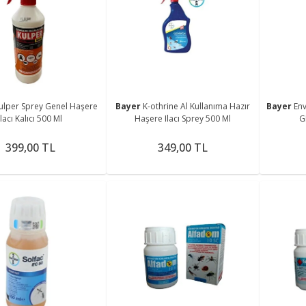
ulper Sprey Genel Haşere
Bayer
K-othrine Al Kullanıma Hazır
Bayer
Env
Ilacı Kalıcı 500 Ml
Haşere Ilacı Sprey 500 Ml
G
399,00 TL
349,00 TL