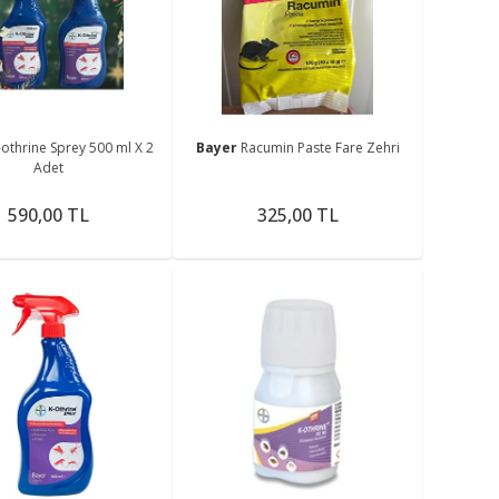
me
-othrine Sprey 500 ml X 2
Bayer
Racumin Paste Fare Zehri
Adet
590,00 TL
325,00 TL