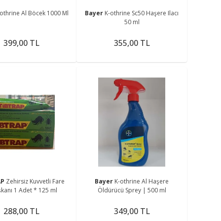
othrine Al Böcek 1000 Ml
Bayer
K-othrine Sc50 Haşere Ilacı
50 ml
399,00 TL
355,00 TL
AP
Zehirsiz Kuvvetli Fare
Bayer
K-othrine Al Haşere
şkanı 1 Adet * 125 ml
Öldürücü Sprey | 500 ml
288,00 TL
349,00 TL