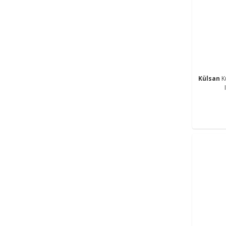
Külsan
K