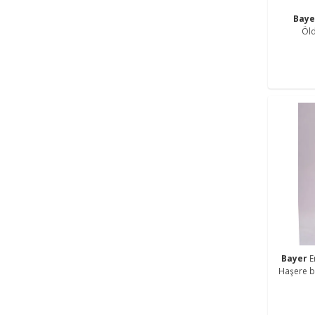
Bay
Öl
Bayer
E
Haşere bö