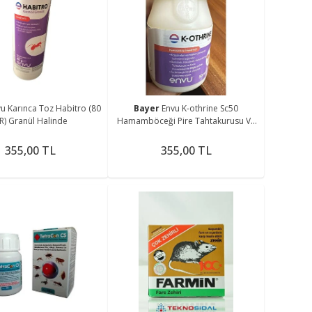
u Karınca Toz Habitro (80
Bayer
Envu K-othrine Sc50
R) Granül Halinde
Hamamböceği Pire Tahtakurusu Ve
Sivrisinek Etkili Konsantre 50 ml
355,00 TL
355,00 TL