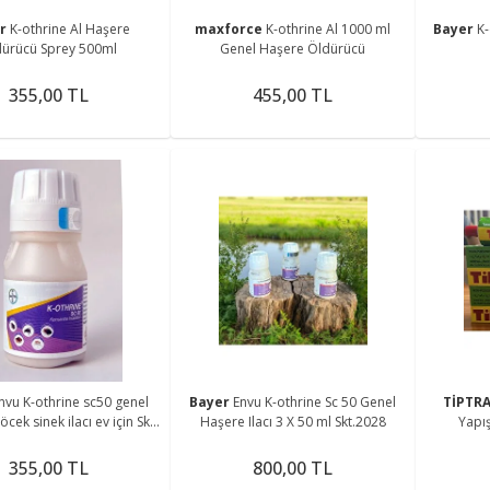
er
K-othrine Al Haşere
maxforce
K-othrine Al 1000 ml
Bayer
K-
dürücü Sprey 500ml
Genel Haşere Öldürücü
355,00 TL
455,00 TL
nvu K-othrine sc50 genel
Bayer
Envu K-othrine Sc 50 Genel
TİPTR
cek sinek ilacı ev için Skt
Haşere Ilacı 3 X 50 ml Skt.2028
Yapı
2028
355,00 TL
800,00 TL