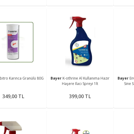
bitro Karınca Granülü 80G
Bayer
K-othrine Al Kullanıma Hazır
Bayer
En
Haşere Ilacı Spreyi 1lt
Sine S
349,00 TL
399,00 TL