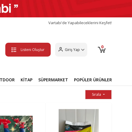
Vartabi'de Yapabileceklerini Keşfet!
0
Listeni Oluştur
Giriş Yap
UTDOOR
KİTAP
SÜPERMARKET
POPÜLER ÜRÜNLER
Sırala