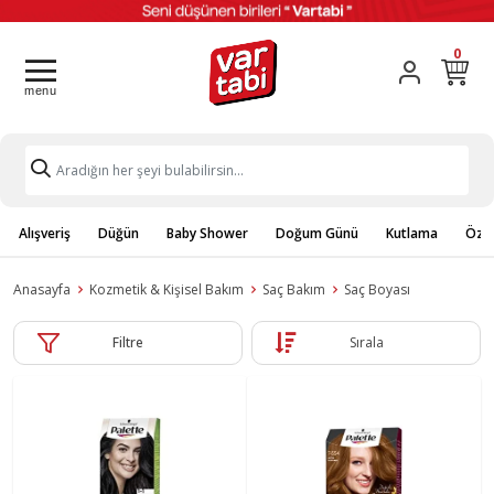
0
Alışveriş
Düğün
Baby Shower
Doğum Günü
Kutlama
Özel
Anasayfa
Kozmetik & Kişisel Bakım
Saç Bakım
Saç Boyası
Filtre
Sırala