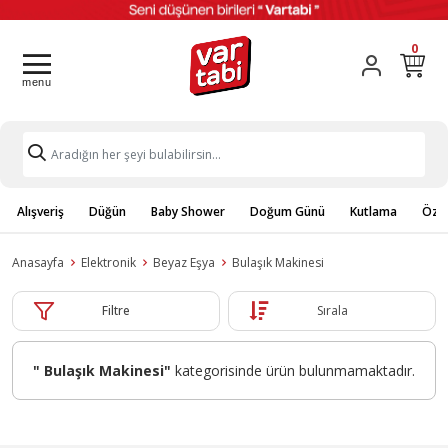
0
Alışveriş
Düğün
Baby Shower
Doğum Günü
Kutlama
Özel
Anasayfa
Elektronik
Beyaz Eşya
Bulaşık Makinesi
Filtre
Sırala
" Bulaşık Makinesi"
kategorisinde ürün bulunmamaktadır.