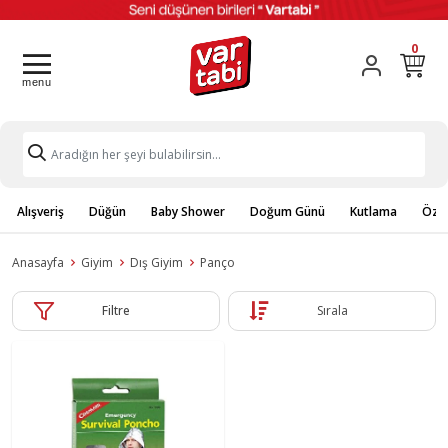
0
Alışveriş
Düğün
Baby Shower
Doğum Günü
Kutlama
Özel
Anasayfa
Giyim
Dış Giyim
Panço
Filtre
Sırala