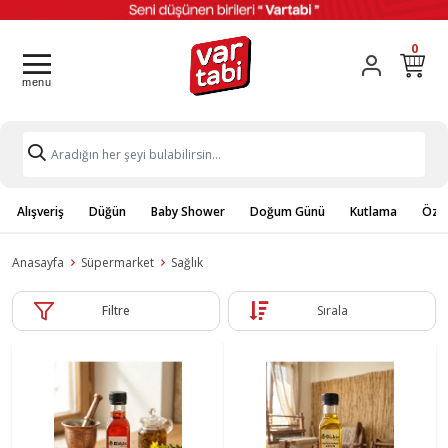
0
Alışveriş
Düğün
Baby Shower
Doğum Günü
Kutlama
Özel
Anasayfa
Süpermarket
Sağlık
Filtre
Sırala