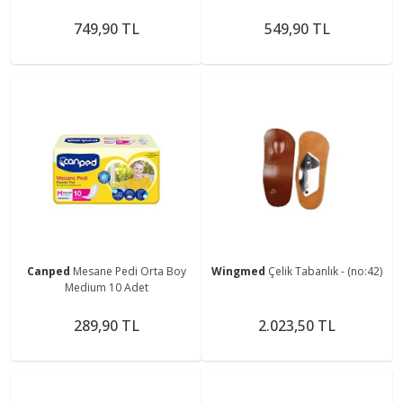
14 Adet Tekli Pk
125 Cm
749,90 TL
549,90 TL
Canped
Mesane Pedi Orta Boy
Wingmed
Çelik Tabanlık - (no:42)
Medium 10 Adet
289,90 TL
2.023,50 TL