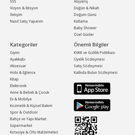
SSS
Alışveriş
Vizyon & Misyon
Düğün & Nikah
İletişim
Doğum Günü
Nasıl Satış Yaparım
Kutlama
Baby Shower
Özel Günler
Kategoriler
Önemli Bilgiler
Giyim
KVKK ve Gizlilik Politikası
Ayakkabı
Üyelik Sözleşmesi
Aksesuar
Satış Sözleşmesi
Hobi & Eğlence
Katkıda Bulun Sözleşmesi
Kitap
Elektronik
Anne & Bebek & Çocuk
Ev & Mobilya
Kozmetik & Kişisel Bakım
Spor & Outdoor
Bahçe ve Yapı Market
Süpermarket
Kırtasiye & Ofis Malzemeleri