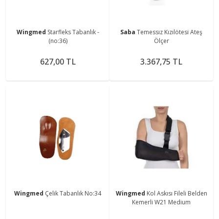
Wingmed
Starfleks Tabanlık -
Saba
Temessız Kızılötesi Ateş
(no:36)
Ölçer
627,00 TL
3.367,75 TL
Wingmed
Çelik Tabanlık No:34
Wingmed
Kol Askısı Fileli Belden
Kemerli W21 Medium