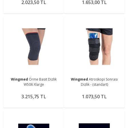
2.023,50 TL
1.653,00 TL
Wingmed
Örme Basit Dizlik
Wingmed
Atroskopi Sonrası
W506 Xlarge
Dizlik - (standart)
3.215,75 TL
1.073,50 TL