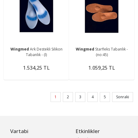
Wingmed
Ark Destekli Silikon
Wingmed
Starfleks Tabanlık -
Tabanlık - (l)
(no:45)
1.534,25 TL
1.059,25 TL
1
2
3
4
5
Sonraki
Vartabi
Etkinlikler