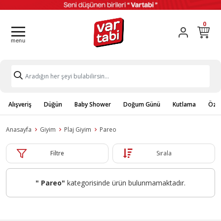
0
Alışveriş
Düğün
Baby Shower
Doğum Günü
Kutlama
Özel
Anasayfa
Giyim
Plaj Giyim
Pareo
Filtre
Sırala
" Pareo"
kategorisinde ürün bulunmamaktadır.