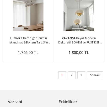
Lumiere
Beton görünümlü
ZAVANSA
Beyaz Modern
İskandinav &Bohem Tarz 3’lü
Dekoratif BOHEM ve RUSTİK 2li
Avize (plastik)
Beton Görünüm Sarkıt Avize
(Rustik Ampul Hediyedir)
1.746,00 TL
1.800,00 TL
1
2
3
Sonraki
Vartabi
Etkinlikler