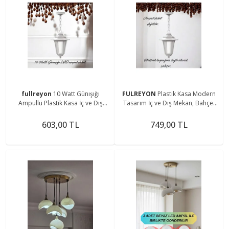
fullreyon
10 Watt Günışığı
FULREYON
Plastik Kasa Modern
Ampullü Plastik Kasa İç ve Dış
Tasarım İç ve Dış Mekan, Bahçe,
Mekan, Bahçe Avizesi, Balkon,
Balkon, Teras Avizesi, Elektrikle
Teras, Kamelya Sarkıt
Çalışır Sarkıt
603,00 TL
749,00 TL