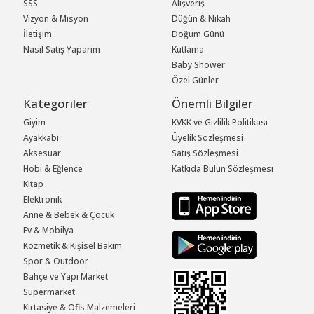
SSS
Alışveriş
Vizyon & Misyon
Düğün & Nikah
İletişim
Doğum Günü
Nasıl Satış Yaparım
Kutlama
Baby Shower
Özel Günler
Kategoriler
Önemli Bilgiler
Giyim
KVKK ve Gizlilik Politikası
Ayakkabı
Üyelik Sözleşmesi
Aksesuar
Satış Sözleşmesi
Hobi & Eğlence
Katkıda Bulun Sözleşmesi
Kitap
Elektronik
Anne & Bebek & Çocuk
Ev & Mobilya
Kozmetik & Kişisel Bakım
Spor & Outdoor
Bahçe ve Yapı Market
Süpermarket
Kırtasiye & Ofis Malzemeleri