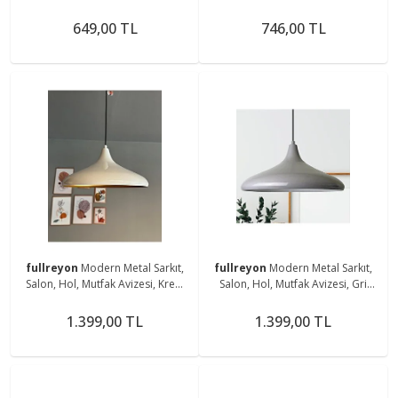
Duvar Apliği, Set Üstü Modern
Duvar Armatürü, Modern Duvar
Armatür
Aydınlatma Avizesi
649,00 TL
746,00 TL
fullreyon
Modern Metal Sarkıt,
fullreyon
Modern Metal Sarkıt,
Salon, Hol, Mutfak Avizesi, Krem
Salon, Hol, Mutfak Avizesi, Gri
Rengi Metal Avize 36 Cm Çapında
Renk Metal Avize, 36 Cm Çapında
Metal Avize
Metal Avize
1.399,00 TL
1.399,00 TL