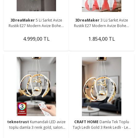
3DreaMaker
5 Li Sarkıt Avize
3DreaMaker
3 Lü Sarkıt Avize
Rustik E27 Modern Avize Bohem
Rustik E27 Modern Avize Bohem
Beton Görünüm (3 ADET BEYAZ
Beton Görünüm (3 ADET BEYAZ
LED AMPÜL HEDİYEDİR.!)
LED AMPÜL HEDİYEDİR.!)
4.999,00 TL
1.854,00 TL
teknotrust
Kumandalı LED avize
CRAFT HOME
Damla Tek Toplu
toplu damla 3 renk gold, salon,
Taçlı Ledli Gold 3 Renk Ledli - Led
oturma ve yatak odası için ideal
Avize Aydınlatma