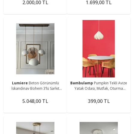
2.000,00 TL
1.699,00 TL
Lumiere
Beton Görünümlü
Bambulamp
Pumpkin Tekli Avize
İskandinav Bohem 3’lü Sarkıt
Yatak Odası, Mutfak, Oturma
Avize - Yemek Masası Salon Avize
Odası Beyaz Tasarım Tekli Sarkıt
+ Ampul Dahil
Avize (PLASTİK)
5.048,00 TL
399,00 TL