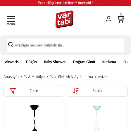
0
Alışveriş
Düğün
Baby Shower
Doğum Günü
Kutlama
Özel
Anasayfa
Ev & Mobilya
Ev
Elektrik & Aydınlatma
Avize
Filtre
Sırala