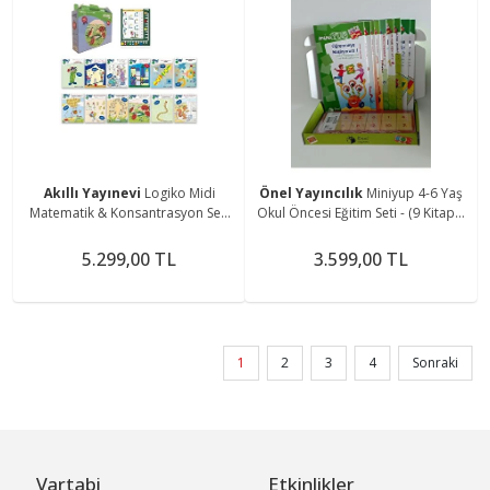
Akıllı Yayınevi
Logiko Midi
Önel Yayıncılık
Miniyup 4-6 Yaş
Matematik & Konsantrasyon Seti
Okul Öncesi Eğitim Seti - (9 Kitap +
Ilköğretim Seviyesi
1 Kontrol Kutusu)
5.299,00 TL
3.599,00 TL
1
2
3
4
Sonraki
Vartabi
Etkinlikler