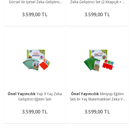
Görsel Ve İşitsel Zeka Geliştirici
Zeka Geliştirici Set (2 Kitapçık + 1
Set (11 KİTAPÇIK 1 KONTROL
Miniyup Kontrol Kutusu)
KUTUSU)
3.599,00 TL
3.599,00 TL
Önel Yayıncılık
Yup 9 Yaş Zeka
Önel Yayıncılık
Miniyup Eğitim
Geliştirici Eğitim Seti
Seti 6+ Yaş Matematiksel Zeka Ve
Görsel Dikkat 10 Kitapçık + 1
Kontrol Kutusu
3.599,00 TL
3.599,00 TL