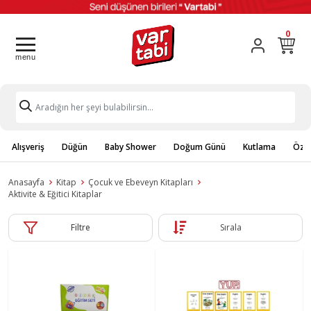
0
Alışveriş
Düğün
Baby Shower
Doğum Günü
Kutlama
Özel
Anasayfa
Kitap
Çocuk ve Ebeveyn Kitapları
Aktivite & Eğitici Kitaplar
Filtre
Sırala