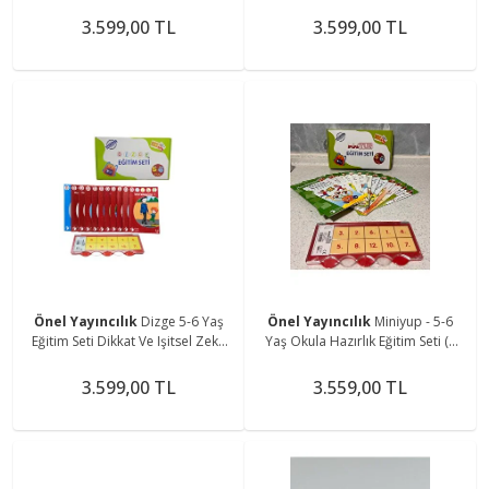
Geliştirme Seti (11 KİTAP 1
KONTROL ARACI)
3.599,00 TL
3.599,00 TL
Önel Yayıncılık
Dizge 5-6 Yaş
Önel Yayıncılık
Miniyup - 5-6
Eğitim Seti Dikkat Ve Işitsel Zeka
Yaş Okula Hazırlık Eğitim Seti (8
Geliştirme
KİTAP 4 KİTAP HEDİYE 1 ORİJİNAL
KONTROL KUTUSU)
3.599,00 TL
3.559,00 TL