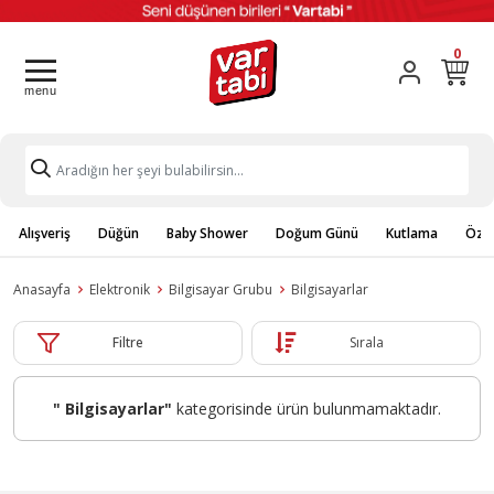
0
Alışveriş
Düğün
Baby Shower
Doğum Günü
Kutlama
Özel
Anasayfa
Elektronik
Bilgisayar Grubu
Bilgisayarlar
Filtre
Sırala
" Bilgisayarlar"
kategorisinde ürün bulunmamaktadır.