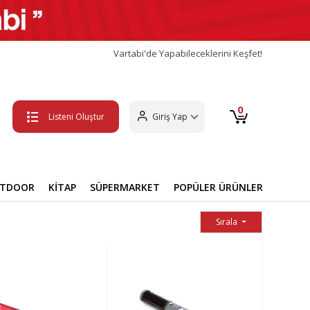
Vartabi'de Yapabileceklerini Keşfet!
0
Listeni Oluştur
Giriş Yap
UTDOOR
KİTAP
SÜPERMARKET
POPÜLER ÜRÜNLER
Sırala