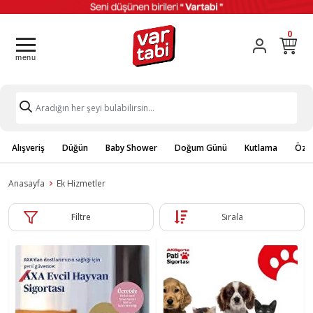
0
Alışveriş
Düğün
Baby Shower
Doğum Günü
Kutlama
Özel
Anasayfa
Ek Hizmetler
Filtre
Sırala