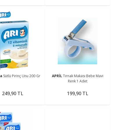
ma
Sütlü Pirinç Unu 200 Gr
APRİL
Tırnak Makası Bebe Mavi
Renk 1 Adet
249,90 TL
199,90 TL