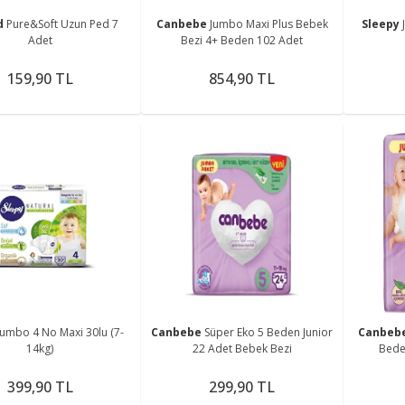
d
Pure&Soft Uzun Ped 7
Canbebe
Jumbo Maxi Plus Bebek
Sleepy
Adet
Bezi 4+ Beden 102 Adet
159,90 TL
854,90 TL
Jumbo 4 No Maxi 30lu (7-
Canbebe
Süper Eko 5 Beden Junior
Canbeb
14kg)
22 Adet Bebek Bezi
Bede
399,90 TL
299,90 TL