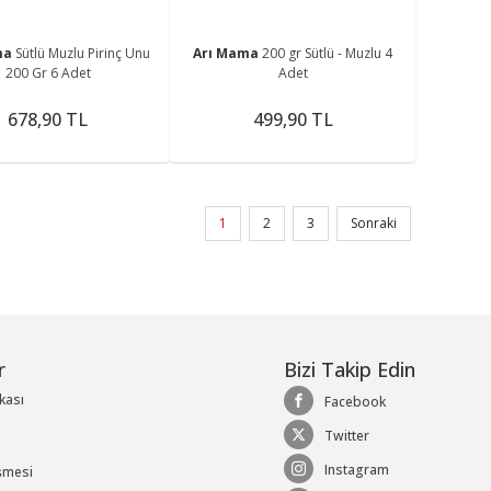
ma
Sütlü Muzlu Pirinç Unu
Arı Mama
200 gr Sütlü - Muzlu 4
200 Gr 6 Adet
Adet
678,90 TL
499,90 TL
1
2
3
Sonraki
r
Bizi Takip Edin
ikası
Facebook
Twitter
Instagram
şmesi