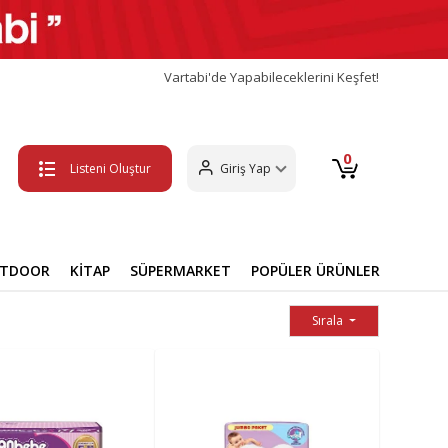
Vartabi'de Yapabileceklerini Keşfet!
0
Listeni Oluştur
Giriş Yap
UTDOOR
KİTAP
SÜPERMARKET
POPÜLER ÜRÜNLER
Sırala