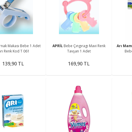
ırnak Makası Bebe 1 Adet
APRİL
Bebe Çıngıragı Mavi Renk
Arı Ma
arı Renk Kod T 061
Tavşan 1 Adet
Bebe
139,90 TL
169,90 TL