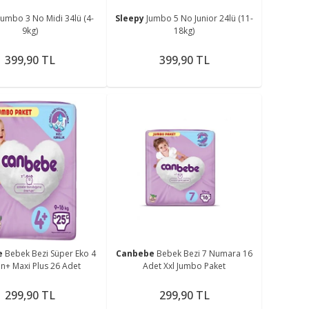
Jumbo 3 No Midi 34lü (4-
Sleepy
Jumbo 5 No Junior 24lü (11-
9kg)
18kg)
399,90 TL
399,90 TL
e
Bebek Bezi Süper Eko 4
Canbebe
Bebek Bezi 7 Numara 16
n+ Maxi Plus 26 Adet
Adet Xxl Jumbo Paket
299,90 TL
299,90 TL