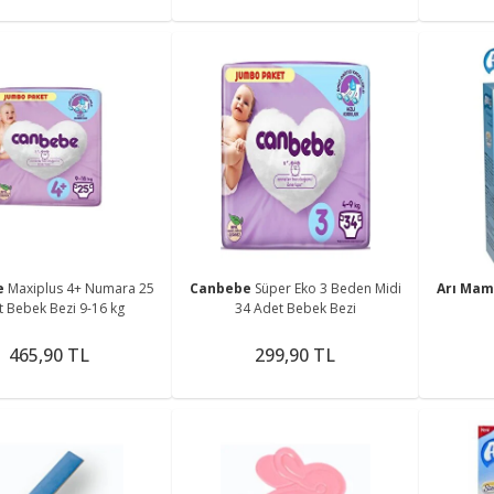
e
Maxiplus 4+ Numara 25
Canbebe
Süper Eko 3 Beden Midi
Arı Ma
 Bebek Bezi 9-16 kg
34 Adet Bebek Bezi
465,90 TL
299,90 TL