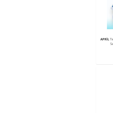
APRİL
T
S