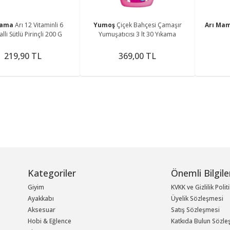
Mama
Arı 12 Vitaminli 6
Yumoş
Çiçek Bahçesi Çamaşır
Arı Ma
lli Sütlü Pirinçli 200 G
Yumuşatıcısı 3 lt 30 Yıkama
219,90 TL
369,00 TL
Kategoriler
Önemli Bilgile
Giyim
KVKK ve Gizlilik Polit
Ayakkabı
Üyelik Sözleşmesi
Aksesuar
Satış Sözleşmesi
Hobi & Eğlence
Katkıda Bulun Sözle