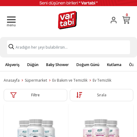
0
Alışveriş
Düğün
Baby Shower
Doğum Günü
Kutlama
Özel
Anasayfa
Süpermarket
Ev Bakım ve Temizlik
Ev Temizlik
Filtre
Sırala