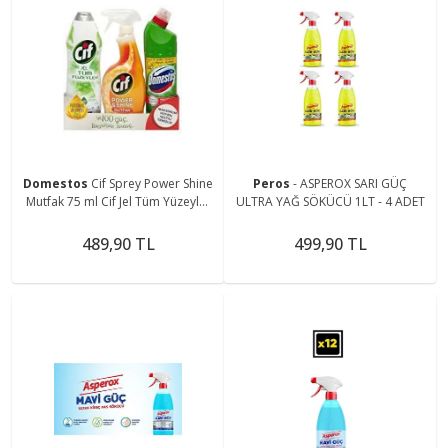
Domestos
Cif Sprey Power Shine
Peros
- ASPEROX SARI GÜÇ
Mutfak 75 ml Cif Jel Tüm Yüzeyler
ULTRA YAĞ SÖKÜCÜ 1LT - 4 ADET
750 ml
489,90 TL
499,90 TL