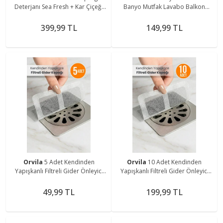
Deterjanı Sea Fresh + Kar Çiçeği
Banyo Mutfak Lavabo Balkon
500 Ml
Gider Tıpası Kapağı
399,99 TL
149,99 TL
Orvila
5 Adet Kendinden
Orvila
10 Adet Kendinden
Yapışkanlı Filtreli Gider Önleyici
Yapışkanlı Filtreli Gider Önleyici
Kapak Tıkanıklık Önleyici Gider
Kapak Tıkanıklık Önleyici Gider
Süzgeci
Süzgeci
49,99 TL
199,99 TL