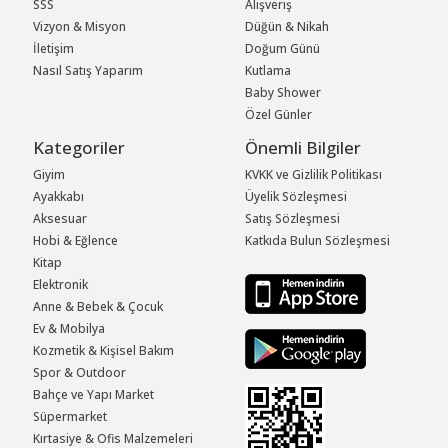
SSS
Alışveriş
Vizyon & Misyon
Düğün & Nikah
İletişim
Doğum Günü
Nasıl Satış Yaparım
Kutlama
Baby Shower
Özel Günler
Kategoriler
Önemli Bilgiler
Giyim
KVKK ve Gizlilik Politikası
Ayakkabı
Üyelik Sözleşmesi
Aksesuar
Satış Sözleşmesi
Hobi & Eğlence
Katkıda Bulun Sözleşmesi
Kitap
Elektronik
Anne & Bebek & Çocuk
Ev & Mobilya
Kozmetik & Kişisel Bakım
Spor & Outdoor
Bahçe ve Yapı Market
Süpermarket
Kırtasiye & Ofis Malzemeleri