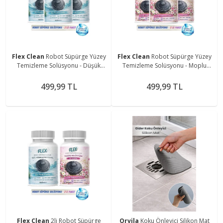
Flex Clean
Robot Süpürge Yüzey
Flex Clean
Robot Süpürge Yüzey
Temizleme Solüsyonu - Düşük
Temizleme Solüsyonu - Moplu
Köpük - İz Bırakmaz - Sea Fresh
Robotlar İle Uyumlu - Düşük
3x500 mL
Köpük - İz Bırakmaz - Kar Çiçeği
499,99 TL
499,99 TL
3x500 Ml
Flex Clean
2li Robot Süpürge
Orvila
Koku Önleyici Silikon Mat