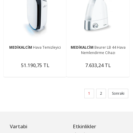
MEDİKALCİM
Hava Temizleyici
MEDİKALCİM
Beurer LB 44 Hava
Nemlendirme Cihazı
51.190,75 TL
7.633,24 TL
1
2
Sonraki
Vartabi
Etkinlikler