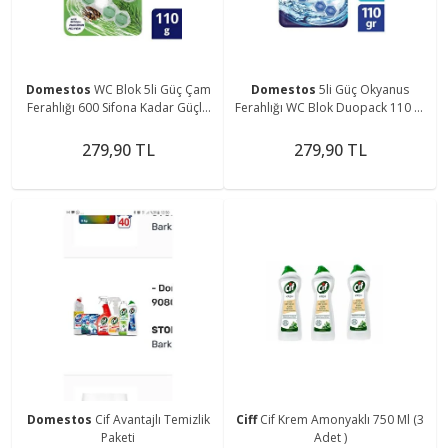
Domestos
WC Blok 5li Güç Çam
Domestos
5li Güç Okyanus
Ferahlığı 600 Sifona Kadar Güçlü
Ferahlığı WC Blok Duopack 110 gr
Temizlik 110 GR İkili Paket
2 Adet
279,90 TL
279,90 TL
Domestos
Cif Avantajlı Temizlik
Ciff
Cif Krem Amonyaklı 750 Ml (3
Paketi
Adet )