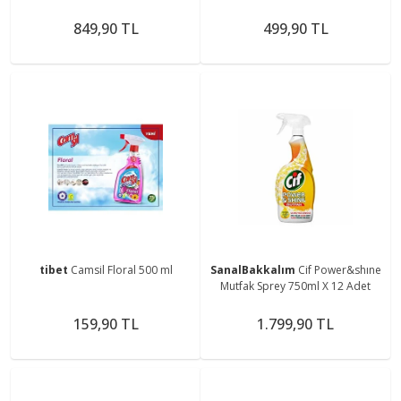
849,90 TL
499,90 TL
tibet
Camsil Floral 500 ml
SanalBakkalım
Cif Power&shıne
Mutfak Sprey 750ml X 12 Adet
159,90 TL
1.799,90 TL