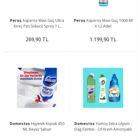
Peros
Asperox Mavi Güç Ultra
Peros
Asperox Mavi Güç 1000 Ml
Kireç Pas Sökücü Sprey 1 L
X 12 Adet
197260
269,90 TL
1.199,90 TL
Domestos
Hijyenik Köpük 450
Domestos
Yumoş Extra Lilyum -
ML Beyaz Sabun
Dağ Esintisi - Cif Krem Amonyaklı