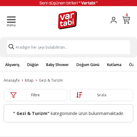
0
Alışveriş
Düğün
Baby Shower
Doğum Günü
Kutlama
Özel
Anasayfa
Kitap
Gezi & Turizm
Filtre
Sırala
" Gezi & Turizm"
kategorisinde ürün bulunmamaktadır.