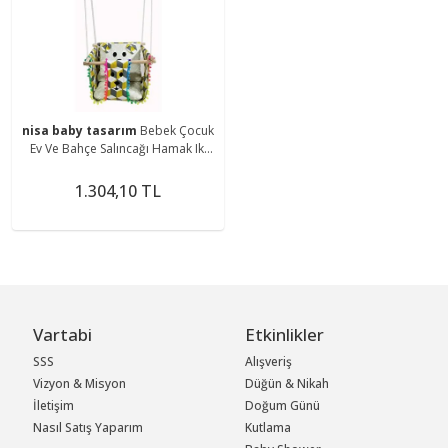
nisa baby tasarım
Bebek Çocuk
Ev Ve Bahçe Salıncağı Hamak Iki
Adet Askı Aparatı Puffy Yastık Ve
Minder Domino
1.304,10 TL
Vartabi
Etkinlikler
SSS
Alışveriş
Vizyon & Misyon
Düğün & Nikah
İletişim
Doğum Günü
Nasıl Satış Yaparım
Kutlama