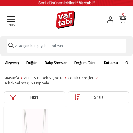
0
Alışveriş
Düğün
Baby Shower
Doğum Günü
Kutlama
Özel
Anasayfa
Anne & Bebek & Çocuk
Çocuk Gereçleri
Bebek Salıncağı & Hoppala
Filtre
Sırala