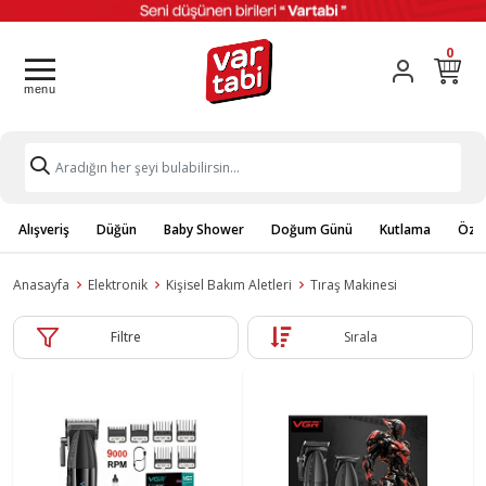
0
Alışveriş
Düğün
Baby Shower
Doğum Günü
Kutlama
Özel
Anasayfa
Elektronik
Kişisel Bakım Aletleri
Tıraş Makinesi
Filtre
Sırala