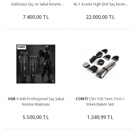
Kablosuz Saç ve Sakal Kesme
4ü 1 Arada High-End Saç Kesme
Makinesi – 3 in 1 Tıraş Seti
Makinesi Ve İyonize Fön Makinesi
7.400,00 TL
22.000,00 TL
VGR
V-640 Profesyonel Saç Sakal
CONTİ
CSH-100 Teen 10 in 1
Kesme Makinası
Erkek Bakım Seti
5.500,00 TL
1.349,99 TL