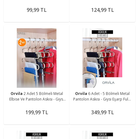
99,99 TL
124,99 TL
Orvila
2 Adet 5 Bölmeli Metal
Orvila
6 Adet - 5 Bölmeli Metal
Elbise Ve Pantolon Askısı - Giysi
Pantolon Askısı - Giysi Eşarp Fular
Eşarp Fular Düzenleyici Askı
Kıyafet Askısı Düzenleyici
Organizer
199,99 TL
349,99 TL