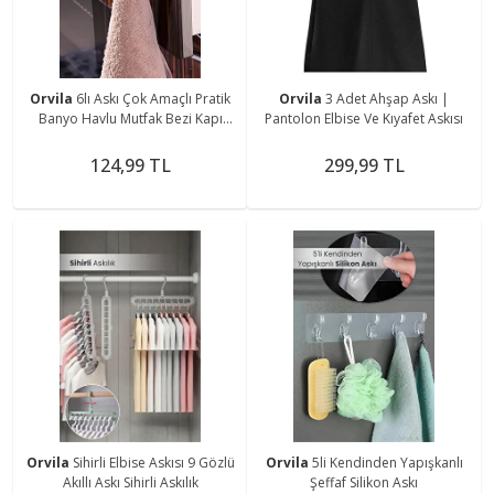
Orvila
6lı Askı Çok Amaçlı Pratik
Orvila
3 Adet Ahşap Askı |
Banyo Havlu Mutfak Bezi Kapı
Pantolon Elbise Ve Kıyafet Askısı
Arkası Düzenleyici
124,99 TL
299,99 TL
Orvila
Sihirli Elbise Askısı 9 Gözlü
Orvila
5li Kendinden Yapışkanlı
Akıllı Askı Sihirli Askılık
Şeffaf Silikon Askı