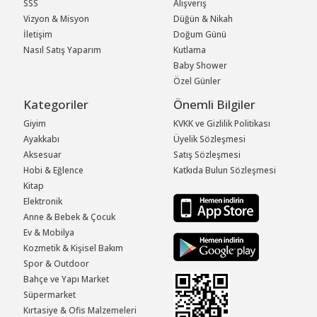
SSS
Alışveriş
Vizyon & Misyon
Düğün & Nikah
İletişim
Doğum Günü
Nasıl Satış Yaparım
Kutlama
Baby Shower
Özel Günler
Kategoriler
Önemli Bilgiler
Giyim
KVKK ve Gizlilik Politikası
Ayakkabı
Üyelik Sözleşmesi
Aksesuar
Satış Sözleşmesi
Hobi & Eğlence
Katkıda Bulun Sözleşmesi
Kitap
Elektronik
Anne & Bebek & Çocuk
Ev & Mobilya
Kozmetik & Kişisel Bakım
Spor & Outdoor
Bahçe ve Yapı Market
Süpermarket
Kırtasiye & Ofis Malzemeleri