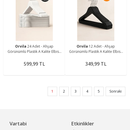
Orvila
24 Adet - Ahşap
Orvila
12 Adet - Ahşap
Görünümlü Plastik A Kalite Elbise
Görünümlü Plastik A Kalite Elbise
Askısı Tshirt Pantolon Askı
Askısı Tshirt Pantolon Askı
599,99 TL
349,99 TL
1
2
3
4
5
Sonraki
Vartabi
Etkinlikler