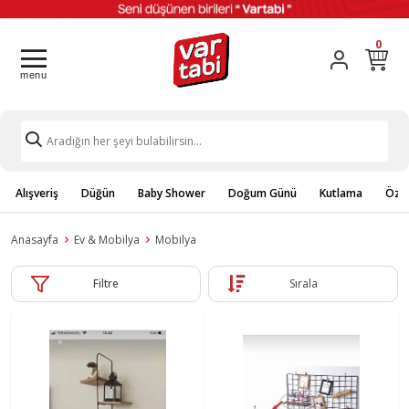
0
Alışveriş
Düğün
Baby Shower
Doğum Günü
Kutlama
Özel
Anasayfa
Ev & Mobilya
Mobilya
Filtre
Sırala