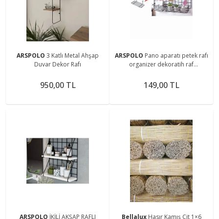
ARSPOLO
3 Katlı Metal Ahşap
ARSPOLO
Pano aparatı petek rafı
Duvar Dekor Rafı
organizer dekoratih raf
düzenleyici
950,00 TL
149,00 TL
ARSPOLO
İKİLİ AKŞAP RAFLI
Bellalux
Hasır Kamış Çit 1×6