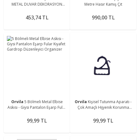
METAL DUVAR DEKORASYON
Metre Hasır Kamış Çit
PANOSU
453,74 TL
990,00 TL
Orvila
5 Bölmeli Metal Elbise
Orvila
Kişisel Tutunma Aparatı -
Askısı - Giysi Pantalon Eşarp Fular
Çok Amaçlı Hijyenik Korunma
Kıyafet Gardrop Düzenleyici
Tutamaç Aparatı
Organizer
99,99 TL
99,99 TL