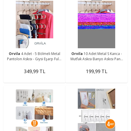
Orvila
4 Adet - 5 Bölmeli Metal
Orvila
10 Adet Metal S Kanca -
Pantolon Askısı - Giysi Eşarp Fular
Mutfak Askısı Banyo Askısı Pano
Kıyafet Askısı Düzenleyici
Askısı Çok Amaçlı Düzenleyici Askı
Organizer
349,99 TL
199,99 TL