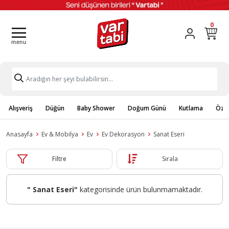
0
Alışveriş
Düğün
Baby Shower
Doğum Günü
Kutlama
Özel
Anasayfa
Ev & Mobilya
Ev
Ev Dekorasyon
Sanat Eseri
Filtre
Sırala
" Sanat Eseri"
kategorisinde ürün bulunmamaktadır.