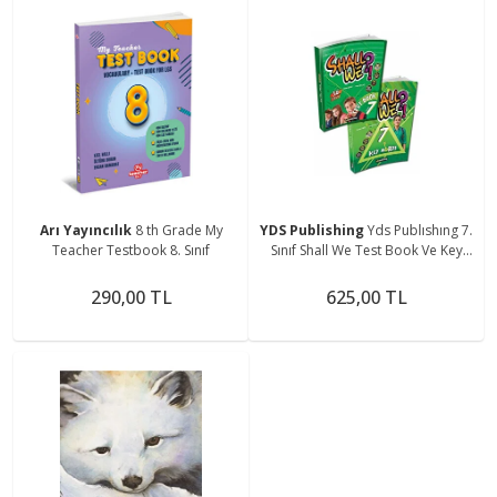
Arı Yayıncılık
8 th Grade My
YDS Publishing
Yds Publıshıng 7.
Teacher Testbook 8. Sınıf
Sınıf Shall We Test Book Ve Key
Words 2022
290,00 TL
625,00 TL