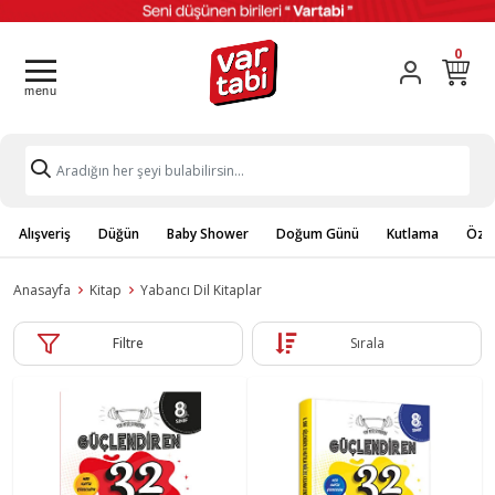
0
Alışveriş
Düğün
Baby Shower
Doğum Günü
Kutlama
Özel
Anasayfa
Kitap
Yabancı Dil Kitaplar
Filtre
Sırala