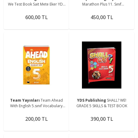
We Test Book Sait Mete Eker YDS
Marathon Plus 11. Sınıf
Publishing 9786257866439
Referansbook+workbook
600,00 TL
450,00 TL
Team Yayınları
Team Ahead
YDS Publishing
SHALL? WE!
With English 5.sınıf Vocabulary
GRADE 5 SKILLS & TEST BOOK
Book 2022
200,00 TL
390,00 TL