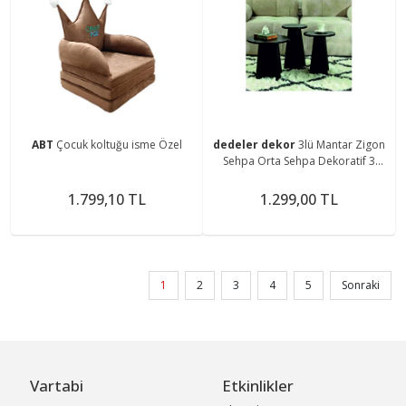
ABT
Çocuk koltuğu isme Özel
dedeler dekor
3lü Mantar Zigon
Sehpa Orta Sehpa Dekoratif 3
Boy Ofis Sehpası Salon Sehpası
Çok Fonksiyonlu
1.799,10 TL
1.299,00 TL
1
2
3
4
5
Sonraki
Vartabi
Etkinlikler