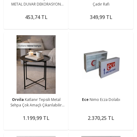
METAL DUVAR DEKORASYON
Çadır Rafı
PANOSU
453,74 TL
349,99 TL
Orvila
Katlanır Tepsili Metal
Ece
Nimo Ecza Dolabı
Sehpa Çok Amaçlı Çıkarılabilir
Tepsili Sehpa
1.199,99 TL
2.370,25 TL