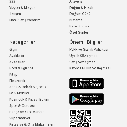
SSS
Alışveriş
Vizyon & Misyon
Düğün & Nikah
İletişim
Doğum Günü
Nasıl Satış Yaparım
Kutlama
Baby Shower
Özel Günler
Kategoriler
Önemli Bilgiler
Giyim
KVKK ve Gizlilik Politikası
Ayakkabı
Üyelik Sözleşmesi
Aksesuar
Satış Sözleşmesi
Hobi & Eğlence
Katkıda Bulun Sözleşmesi
Kitap
Elektronik
Anne & Bebek & Çocuk
Ev & Mobilya
Kozmetik & Kişisel Bakım
Spor & Outdoor
Bahçe ve Yapı Market
Süpermarket
Kırtasiye & Ofis Malzemeleri