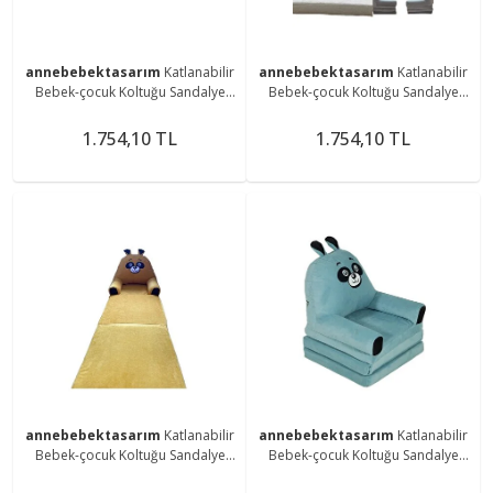
annebebektasarım
Katlanabilir
annebebektasarım
Katlanabilir
Bebek-çocuk Koltuğu Sandalye
Bebek-çocuk Koltuğu Sandalye
Portatif Yatak Pikachupembe
Portatif Yatak Puf
1.754,10 TL
1.754,10 TL
annebebektasarım
Katlanabilir
annebebektasarım
Katlanabilir
Bebek-çocuk Koltuğu Sandalye
Bebek-çocuk Koltuğu Sandalye
Portatif Yatak Puf Hardal Panda
Portatif Yatak Puf Taytüyü Turkuaz