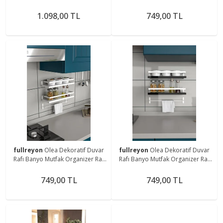
Duvar Rafı
Seti Kaktüs Sukulent Obje Baharat
Rafı
1.098,00 TL
749,00 TL
fullreyon
Olea Dekoratif Duvar
fullreyon
Olea Dekoratif Duvar
Rafı Banyo Mutfak Organizer Raf
Rafı Banyo Mutfak Organizer Raf
Seti Baharat Obje Kaktüs Sukulent
Seti Obje Baharat Kaktüs Sukulent
Rafı
Rafı
749,00 TL
749,00 TL