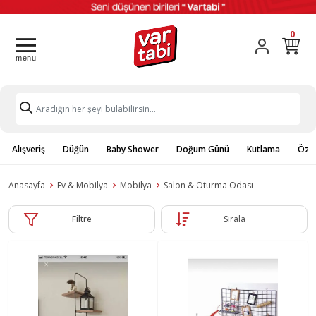
0
Alışveriş
Düğün
Baby Shower
Doğum Günü
Kutlama
Özel
Anasayfa
Ev & Mobilya
Mobilya
Salon & Oturma Odası
Filtre
Sırala