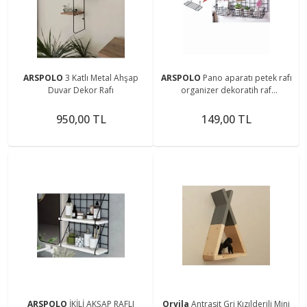
ARSPOLO
3 Katlı Metal Ahşap
ARSPOLO
Pano aparatı petek rafı
Duvar Dekor Rafı
organizer dekoratih raf
düzenleyici
950,00 TL
149,00 TL
ARSPOLO
İKİLİ AKŞAP RAFLI
Orvila
Antrasit Gri Kızılderili Mini