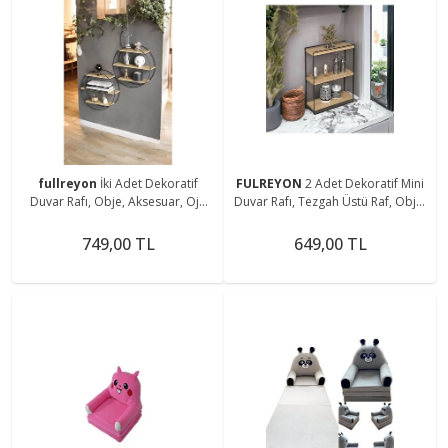
fullreyon
İki Adet Dekoratif
FULREYON
2 Adet Dekoratif Mini
Duvar Rafı, Obje, Aksesuar, Oje
Duvar Rafı, Tezgah Üstü Raf, Obje,
Rafı, Baharat Rafı, Ofis Duvar Rafı
Baharat, Kaktüs Rafı 2li Ahşap -
Metal Raf
749,00 TL
649,00 TL