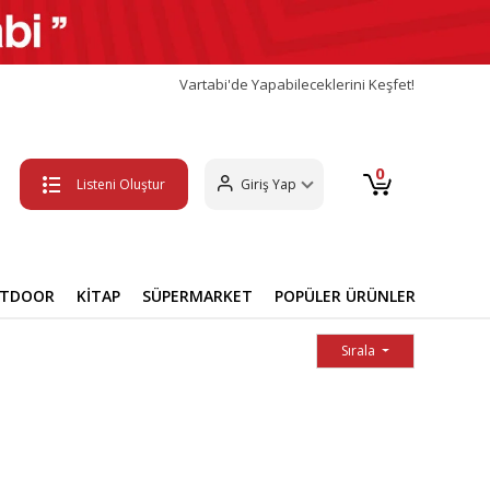
Vartabi'de Yapabileceklerini Keşfet!
0
Listeni Oluştur
Giriş Yap
UTDOOR
KİTAP
SÜPERMARKET
POPÜLER ÜRÜNLER
Sırala