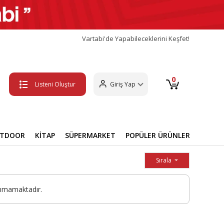
Vartabi'de Yapabileceklerini Keşfet!
0
Listeni Oluştur
Giriş Yap
UTDOOR
KİTAP
SÜPERMARKET
POPÜLER ÜRÜNLER
Sırala
unmamaktadır.