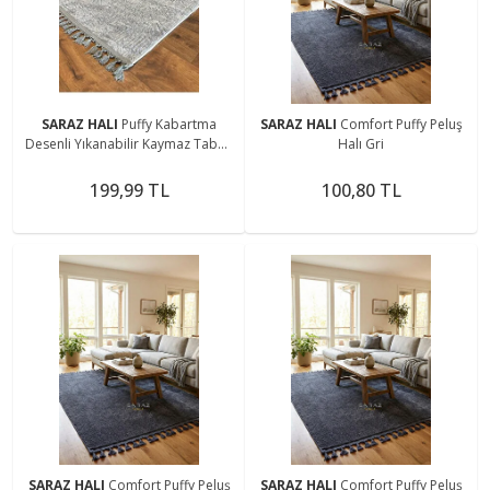
SARAZ HALI
Puffy Kabartma
SARAZ HALI
Comfort Puffy Peluş
Desenli Yıkanabilir Kaymaz Taban
Halı Gri
Salon Halısı Mutfak Koridor Halısı
S52
199,99 TL
100,80 TL
SARAZ HALI
Comfort Puffy Peluş
SARAZ HALI
Comfort Puffy Peluş