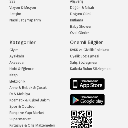
SSS
Alışveriş
Vizyon & Misyon
Düğün & Nikah
İletişim
Doğum Günü
Nasıl Satış Yaparım
Kutlama
Baby Shower
Özel Günler
Kategoriler
Önemli Bilgiler
Giyim
KVKK ve Gizlilik Politikası
Ayakkabı
Üyelik Sözleşmesi
Aksesuar
Satış Sözleşmesi
Hobi & Eğlence
Katkıda Bulun Sözleşmesi
Kitap
Elektronik
Anne & Bebek & Çocuk
Ev & Mobilya
Kozmetik & Kişisel Bakım
Spor & Outdoor
Bahçe ve Yapı Market
Süpermarket
Kırtasiye & Ofis Malzemeleri