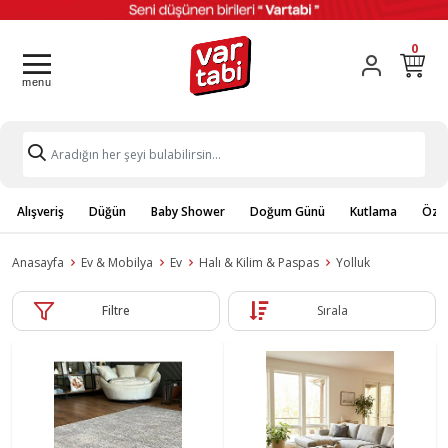
0
Alışveriş
Düğün
Baby Shower
Doğum Günü
Kutlama
Özel
Anasayfa
Ev & Mobilya
Ev
Halı & Kilim & Paspas
Yolluk
Filtre
Sırala