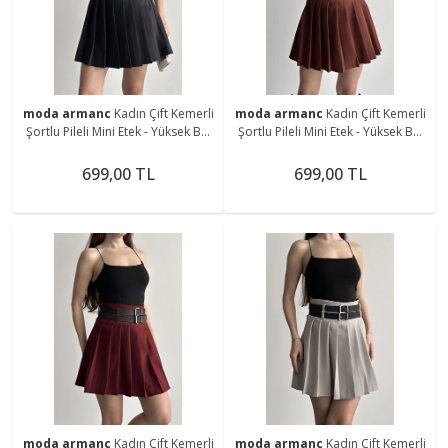
moda armanc
Kadın Çift Kemerli
moda armanc
Kadın Çift Kemerli
Şortlu Pileli Mini Etek - Yüksek Bel
Şortlu Pileli Mini Etek - Yüksek Bel
İç Göstermez Günlük Şık Kombin
İç Göstermez Günlük Şık Kombin
Eteği
Eteği
699,00 TL
699,00 TL
moda armanc
Kadın Çift Kemerli
moda armanc
Kadın Çift Kemerli