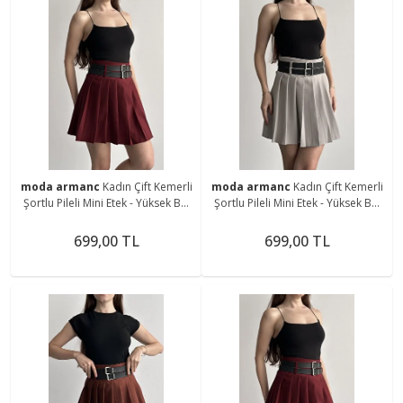
moda armanc
Kadın Çift Kemerli
moda armanc
Kadın Çift Kemerli
Şortlu Pileli Mini Etek - Yüksek Bel
Şortlu Pileli Mini Etek - Yüksek Bel
İç Göstermez Günlük Şık Kombin
İç Göstermez Günlük Şık Kombin
Eteği
Eteği
699,00 TL
699,00 TL