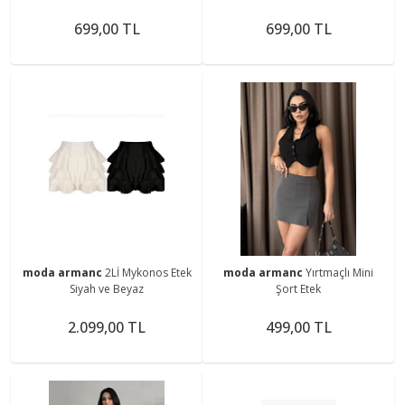
İç Göstermez Günlük Şık Kombin
İç Göstermez Günlük Şık Kombin
Eteği
Eteği
699,00 TL
699,00 TL
moda armanc
2Lİ Mykonos Etek
moda armanc
Yırtmaçlı Mini
Siyah ve Beyaz
Şort Etek
2.099,00 TL
499,00 TL