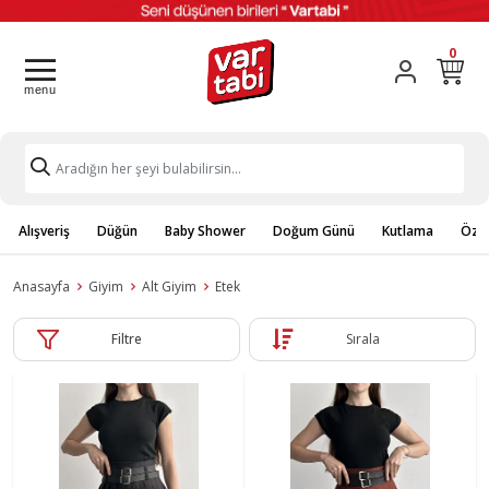
0
Alışveriş
Düğün
Baby Shower
Doğum Günü
Kutlama
Özel
Anasayfa
Giyim
Alt Giyim
Etek
Filtre
Sırala