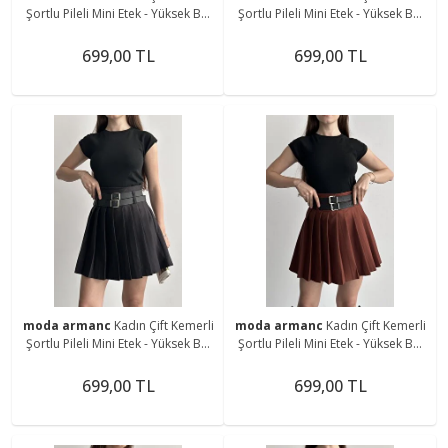
Şortlu Pileli Mini Etek - Yüksek Bel
Şortlu Pileli Mini Etek - Yüksek Bel
İç Göstermez Günlük Şık Kombin
İç Göstermez Günlük Şık Kombin
Eteği
Eteği
699,00 TL
699,00 TL
moda armanc
Kadın Çift Kemerli
moda armanc
Kadın Çift Kemerli
Şortlu Pileli Mini Etek - Yüksek Bel
Şortlu Pileli Mini Etek - Yüksek Bel
İç Göstermez Günlük Şık Kombin
İç Göstermez Günlük Şık Kombin
Eteği
Eteği
699,00 TL
699,00 TL