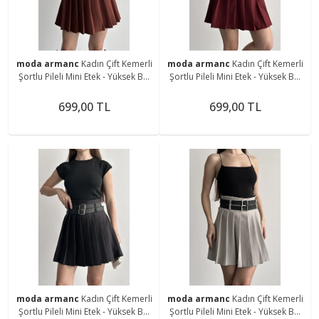
moda armanc
Kadın Çift Kemerli
moda armanc
Kadın Çift Kemerli
Şortlu Pileli Mini Etek - Yüksek Bel
Şortlu Pileli Mini Etek - Yüksek Bel
İç Göstermez Günlük Şık Kombin
İç Göstermez Günlük Şık Kombin
Eteği
Eteği
699,00 TL
699,00 TL
moda armanc
Kadın Çift Kemerli
moda armanc
Kadın Çift Kemerli
Şortlu Pileli Mini Etek - Yüksek Bel
Şortlu Pileli Mini Etek - Yüksek Bel