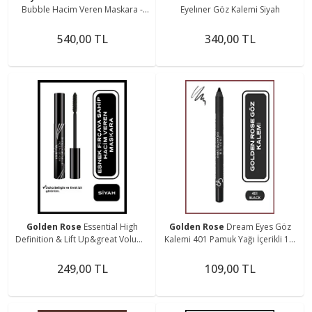
Bubble Hacim Veren Maskara -
Eyelıner Göz Kalemi Siyah
Siyah
540,00 TL
340,00 TL
Golden Rose
Essential High
Golden Rose
Dream Eyes Göz
Definition & Lift Up&great Volume
Kalemi 401 Pamuk Yağı İçerikli 1,6
Mascara Black - Hacim Veren
g
Maskara
249,00 TL
109,00 TL