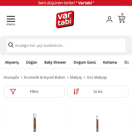
0
Alışveriş
Düğün
Baby Shower
Doğum Günü
Kutlama
Özel
Anasayfa
Kozmetik & Kişisel Bakım
Makyaj
Göz Makyajı
Filtre
Sırala