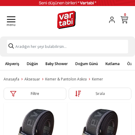
0
Alışveriş
Düğün
Baby Shower
Doğum Günü
Kutlama
Özel
Anasayfa
Aksesuar
Kemer & Pantolon Askısı
Kemer
Filtre
Sırala