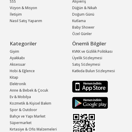
SSS
Alışveriş
Vizyon & Misyon
Düğün & Nikah
İletişim
Doğum Günü
Nasıl Satış Yaparım
Kutlama
Baby Shower
Özel Günler
Kategoriler
Önemli Bilgiler
Giyim
KVKK ve Gizlilik Politikası
Ayakkabı
Üyelik Sözleşmesi
Aksesuar
Satış Sözleşmesi
Hobi & Eğlence
Katkıda Bulun Sözleşmesi
Kitap
Elektronik
Anne & Bebek & Çocuk
Ev & Mobilya
Kozmetik & Kişisel Bakım
Spor & Outdoor
Bahçe ve Yapı Market
Süpermarket
Kırtasiye & Ofis Malzemeleri