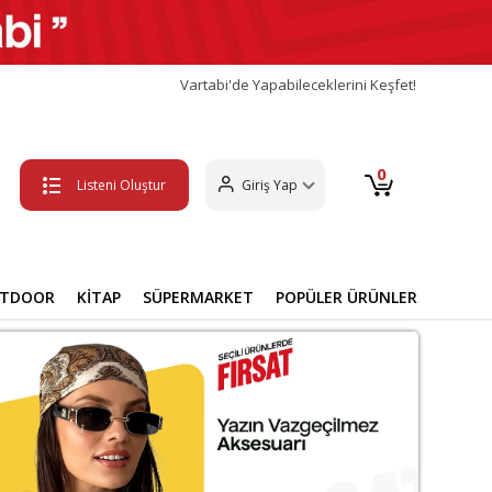
Vartabi'de Yapabileceklerini Keşfet!
0
Listeni Oluştur
Giriş Yap
UTDOOR
KİTAP
SÜPERMARKET
POPÜLER ÜRÜNLER