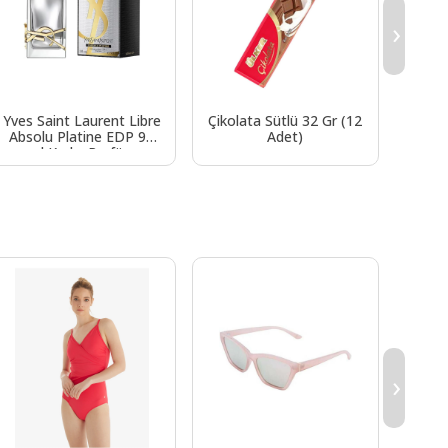
›
Yves Saint Laurent Libre
Çikolata Sütlü 32 Gr (12
Af
Absolu Platine EDP 90
Adet)
Kam
ml Kadın Parfüm
Hasır
›