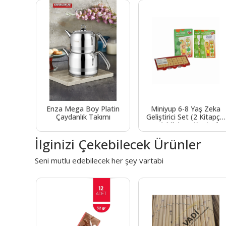
çirmez
Enza Mega Boy Platin
Miniyup 6-8 Yaş Zeka
 Büyük
Çaydanlık Takımı
Geliştirici Set (2 Kitapçık
veriş
+ 1 Miniyup Kontrol
Omuz
Kutusu)
İlginizi Çekebilecek Ürünler
Seni mutlu edebilecek her şey vartabi