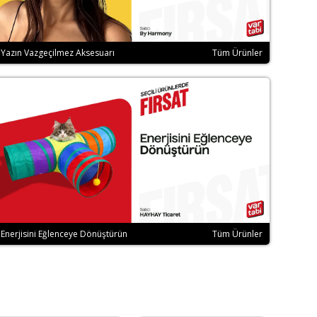
me
Yazın Vazgeçilmez Aksesuarı
Tüm Ürünler
Enerjisini Eğlenceye Dönüştürün
Tüm Ürünler