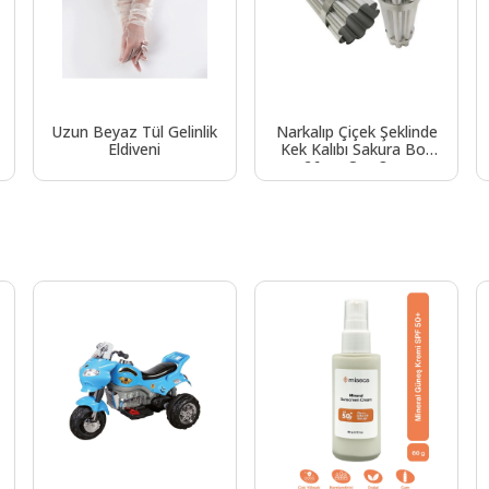
Uzun Beyaz Tül Gelinlik
Narkalıp Çiçek Şeklinde
Eldiveni
Kek Kalıbı Sakura Boy
26cm Çap 8cm