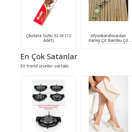
t Libre
Çikolata Sütlü 32 Gr (12
Afyonkarahisardan
DP 90
Adet)
Kamış Çit Bambu Çit
füm
Hasır Doğal 1,00 X 5,00
Metre (TELLİ)
En Çok Satanlar
En trend ürünler vartabi