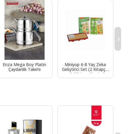
›
Enza Mega Boy Platin
Miniyup 6-8 Yaş Zeka
Valiz 
Çaydanlık Takımı
Geliştirici Set (2 Kitapçık
+ 1 Miniyup Kontrol
Kutusu)