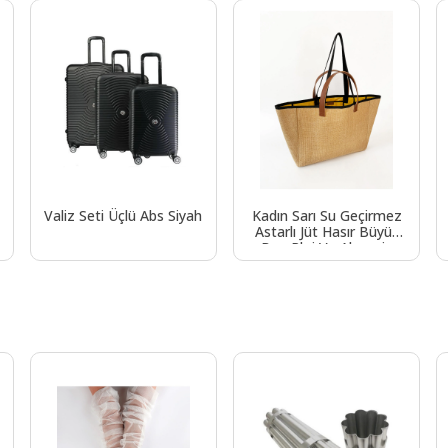
Valiz Seti Üçlü Abs Siyah
Kadın Sarı Su Geçirmez
Astarlı Jüt Hasır Büyük
Boy Plaj Ve Alışveriş
Shopper Tote Omuz
Çantası