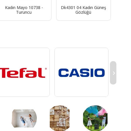
Kadın Mayo 10738 -
Dk4301 04 Kadın Güneş
Sim
Turuncu
Gözlüğü
Oca
Par
›