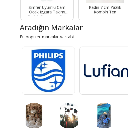
 Güneş
Simfer Uyumlu Cam
Kadın 7 cm Yazlık
Ocak Izgara Takımı
Kombin Ten
Parlak Emaye ve Bek
takımı
Aradığın Markalar
En popüler markalar vartabi