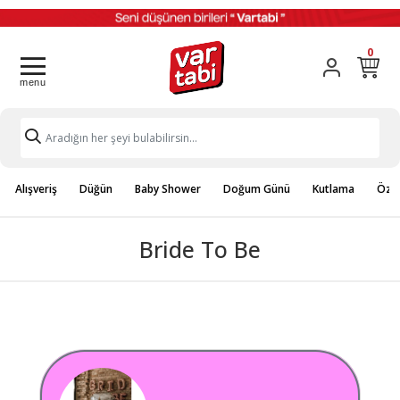
0
Alışveriş
Düğün
Baby Shower
Doğum Günü
Kutlama
Özel
Bride To Be