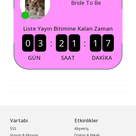
Bride To Be
Liste Yayın Bitimine Kalan Zaman
0
3
:
2
1
:
1
7
GÜN
SAAT
DAKİKA
Vartabi
Etkinlikler
SSS
Alışveriş
Vizyon & Misyon
Düğün & Nikah