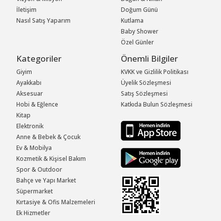
İletişim
Doğum Günü
Nasıl Satış Yaparım
Kutlama
Baby Shower
Özel Günler
Kategoriler
Önemli Bilgiler
Giyim
KVKK ve Gizlilik Politikası
Ayakkabı
Üyelik Sözleşmesi
Aksesuar
Satış Sözleşmesi
Hobi & Eğlence
Katkıda Bulun Sözleşmesi
Kitap
Elektronik
Anne & Bebek & Çocuk
Ev & Mobilya
Kozmetik & Kişisel Bakım
Spor & Outdoor
Bahçe ve Yapı Market
Süpermarket
Kırtasiye & Ofis Malzemeleri
Ek Hizmetler